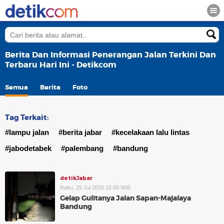
Berita Dan Informasi Penerangan Jalan Terkini Dan
Terbaru Hari Ini - Detikcom
Semua
Berita
Foto
Tag Terkait:
#lampu jalan
#berita jabar
#kecelakaan lalu lintas
#jabodetabek
#palembang
#bandung
detikJabar
Rabu, 29 Jul 2026 15:00 WIB
Gelap Gulitanya Jalan Sapan-Majalaya
Bandung