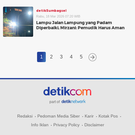
detikSumbagsel
Rabu, 18 Mar 2026 07:20 WIB
Lampu Jalan Lampung yang Padam
Diperbaiki, Mirzani: Pemudik Harus Aman
1
2
3
4
5
part of
Redaksi
Pedoman Media Siber
Karir
Kotak Pos
Info Iklan
Privacy Policy
Disclaimer