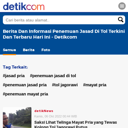
Berita Dan Informasi Penemuan Jasad Di Tol Terkini
Dan Terbaru Hari Ini - Detikcom
Semua
Berita
Foto
Tag Terkait:
#jasad pria
#penemuan jasad di tol
#penemuan jasad pria
#tol jagorawi
#mayat pria
#penemuan mayat pria
detikNews
Kamis, 06 Okt 2022 00:44 WIB
Saksi Lihat Telinga Mayat Pria yang Tewas
Kolong Tol Jagorawi Putus