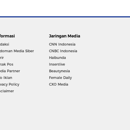
formasi
Jaringan Media
daksi
CNN Indonesia
doman Media Siber
CNBC Indonesia
rir
Haibunda
tak Pos
Insertlive
dia Partner
Beautynesia
fo Iklan
Female Daily
ivacy Policy
CXO Media
sclaimer