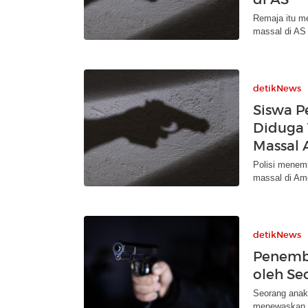
Remaja itu m
massal di AS
detikNews
Siswa P
Diduga 
Massal 
Polisi menem
massal di Ame
detikNews
Penemba
oleh Se
Seorang anak 
menewaskan s