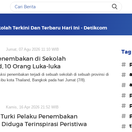
lah Terkini Dan Terbaru Hari Ini - Detikcom
Jumat, 07 Agu 2026 11:10 WIB
Tag 
enembakan di Sekolah
#
d, 10 Orang Luka-luka
#a
ksi penembakan terjadi di sebuah sekolah di sebuah provinsi di
 ibu kota Thailand, Bangkok pada hari Jumat (7/8).
#a
#p
#p
Kamis, 16 Apr 2026 21:52 WIB
#p
 Turki Pelaku Penembakan
 Diduga Terinspirasi Peristiwa
#t