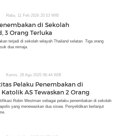
Rabu, 11 Feb 2026 20:53 WIB
enembakan di Sekolah
d, 3 Orang Terluka
an terjadi di sekolah wilayah Thailand selatan. Tiga orang
asuk dua remaja.
Kamis, 28 Agu 2025 06:44 WIB
ntitas Pelaku Penembakan di
 Katolik AS Tewaskan 2 Orang
tifikasi Robin Westman sebagai pelaku penembakan di sekolah
apolis yang menewaskan dua siswa. Penyelidikan berlanjut
sme.