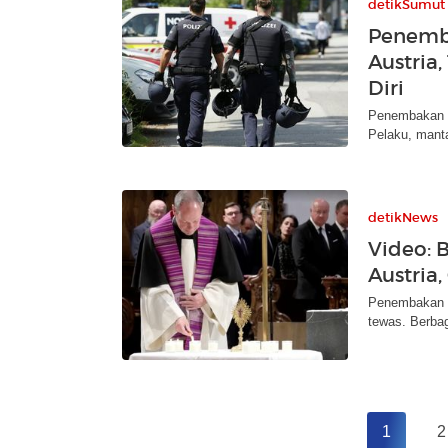
detikSumut
Penemb
Austria
Diri
Penembakan m
Pelaku, mantan
detikNews
Video: 
Austria
Penembakan m
tewas. Berbag
1
2