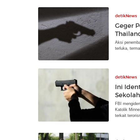
detikNews
Geger P
Thailan
Aksi penembak
terluka, term
detikNews
Ini Ide
Sekolah
FBI mengiden
Katolik Minne
terkait terori