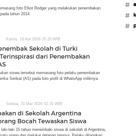
#a
emasang foto Elliot Rodger yang melakukan penembakan
 pada tahun 2014.
#k
#p
Kamis, 16 Apr 2026 20:20 WIB
enembak Sekolah di Turki
Terinspirasi dari Penembakan
AS
ukan siswa tersebut memasang foto pelaku penembakan
rika Serikat (AS) pada foto profil di WhatsApp miliknya.
Selasa, 31 Mar 2026 02:16 WIB
kan di Sekolah Argentina
orang Bocah Tewaskan Siswa
laki-laki 15 tahun menembaki siswa di sekolah di Argentina,
atu orang dan melukai delapan lainnya. Pelaku ditangkap.