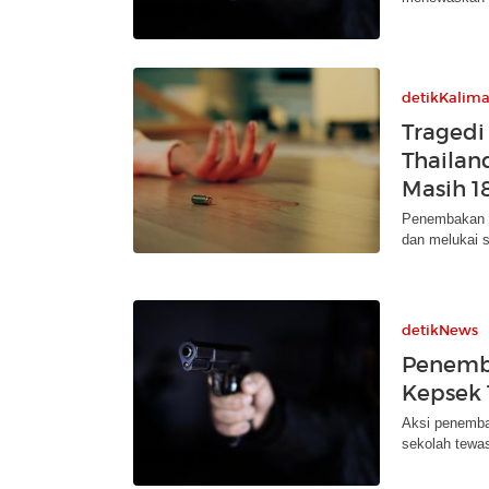
detikKalim
Tragedi
Thailan
Masih 1
Penembakan tr
dan melukai s
detikNews
Penemba
Kepsek 
Aksi penembak
sekolah tewas