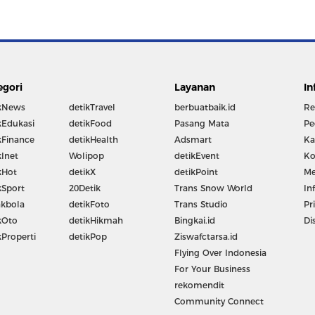
egori
Layanan
In
kNews
detikTravel
berbuatbaik.id
Re
kEdukasi
detikFood
Pasang Mata
Pe
kFinance
detikHealth
Adsmart
Ka
kInet
Wolipop
detikEvent
Ko
kHot
detikX
detikPoint
Me
kSport
20Detik
Trans Snow World
In
kbola
detikFoto
Trans Studio
Pr
kOto
detikHikmah
Bingkai.id
Di
kProperti
detikPop
Ziswafctarsa.id
Flying Over Indonesia
For Your Business
rekomendit
Community Connect