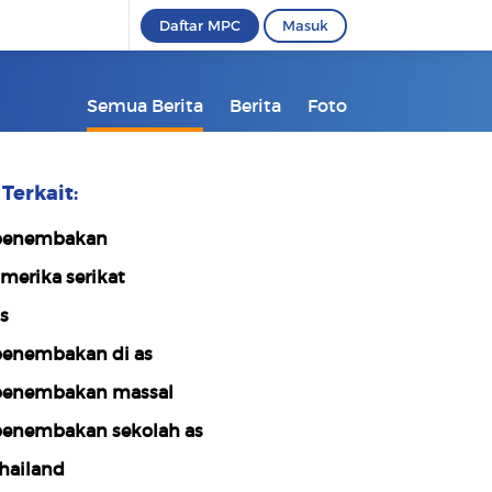
Daftar MPC
Masuk
Semua Berita
Berita
Foto
Terkait:
penembakan
merika serikat
s
enembakan di as
enembakan massal
enembakan sekolah as
hailand