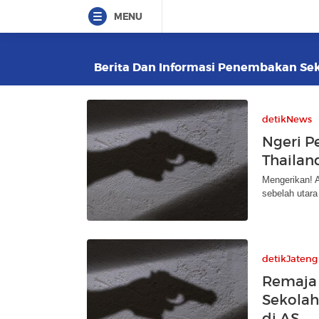
MENU
Berita Dan Informasi Penembakan Seko
detikNews
Ngeri P
Thailan
Mengerikan! A
sebelah utara
detikJateng
Remaja
Sekolah
di AS