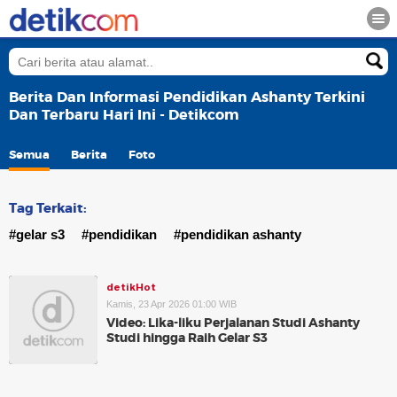
Berita Dan Informasi Pendidikan Ashanty Terkini
Dan Terbaru Hari Ini - Detikcom
Semua
Berita
Foto
Tag Terkait:
#gelar s3
#pendidikan
#pendidikan ashanty
detikHot
Kamis, 23 Apr 2026 01:00 WIB
Video: Lika-liku Perjalanan Studi Ashanty
Studi hingga Raih Gelar S3