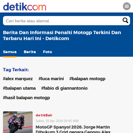
Berita Dan Informasi Penalti Motogp Terkini Dan
Terbaru Hari Ini - Detikcom
Semua
Berita
Foto
Tag Terkait:
#alex marquez
#luca marini
#balapan motogp
#balapan utama
#fabio di giannantonio
#hasil balapan motogp
detikBali
Sabtu, 25 Apr 2026 09:45 WIB
MotoGP Spanyol 2026: Jorge Martin
Dihukum 3 Grid gegara Ganggu Alex