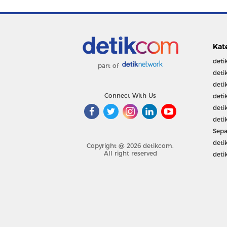
Kat
deti
part of
deti
deti
Connect With Us
deti
deti
deti
Sepa
deti
Copyright @ 2026 detikcom.
All right reserved
deti