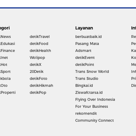
egori
Layanan
In
kNews
detikTravel
berbuatbaik.id
Re
kEdukasi
detikFood
Pasang Mata
Pe
kFinance
detikHealth
Adsmart
Ka
kInet
Wolipop
detikEvent
Ko
kHot
detikX
detikPoint
Me
kSport
20Detik
Trans Snow World
In
kbola
detikFoto
Trans Studio
Pr
kOto
detikHikmah
Bingkai.id
Di
kProperti
detikPop
Ziswafctarsa.id
Flying Over Indonesia
For Your Business
rekomendit
Community Connect