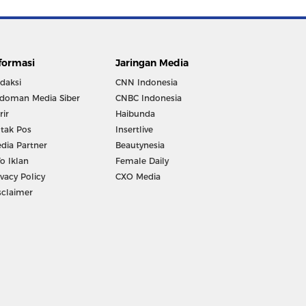
formasi
Jaringan Media
daksi
CNN Indonesia
doman Media Siber
CNBC Indonesia
rir
Haibunda
tak Pos
Insertlive
dia Partner
Beautynesia
fo Iklan
Female Daily
ivacy Policy
CXO Media
sclaimer