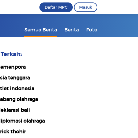
Daftar MPC
Masuk
Semua Berita
Berita
Foto
Terkait:
emenpora
sia tenggara
tlet indonesia
abang olahraga
eklarasi bali
iplomasi olahraga
rick thohir