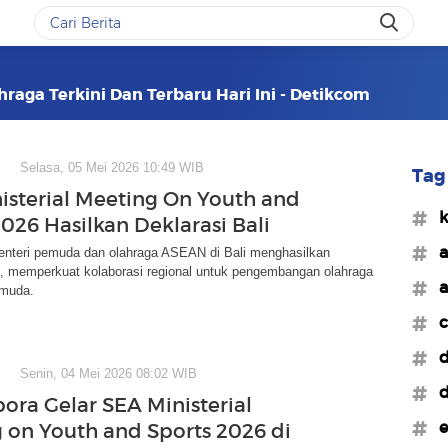
raga Terkini Dan Terbaru Hari Ini - Detikcom
Selasa, 05 Mei 2026 10:49 WIB
Tag 
isterial Meeting On Youth and
#k
026 Hasilkan Deklarasi Bali
#a
nteri pemuda dan olahraga ASEAN di Bali menghasilkan
i, memperkuat kolaborasi regional untuk pengembangan olahraga
#a
 muda.
#c
#d
Senin, 04 Mei 2026 08:02 WIB
#d
ra Gelar SEA Ministerial
#e
 on Youth and Sports 2026 di