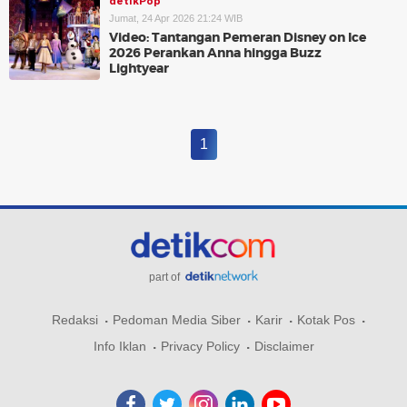
detikPop
Jumat, 24 Apr 2026 21:24 WIB
Video: Tantangan Pemeran Disney on Ice
2026 Perankan Anna hingga Buzz
Lightyear
1
part of
Redaksi
Pedoman Media Siber
Karir
Kotak Pos
Info Iklan
Privacy Policy
Disclaimer