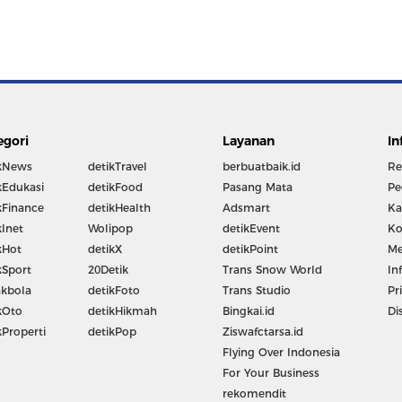
egori
Layanan
In
kNews
detikTravel
berbuatbaik.id
Re
kEdukasi
detikFood
Pasang Mata
Pe
kFinance
detikHealth
Adsmart
Ka
kInet
Wolipop
detikEvent
Ko
kHot
detikX
detikPoint
Me
kSport
20Detik
Trans Snow World
In
kbola
detikFoto
Trans Studio
Pr
kOto
detikHikmah
Bingkai.id
Di
kProperti
detikPop
Ziswafctarsa.id
Flying Over Indonesia
For Your Business
rekomendit