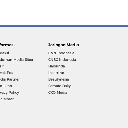
formasi
Jaringan Media
daksi
CNN Indonesia
doman Media Siber
CNBC Indonesia
rir
Haibunda
tak Pos
Insertlive
dia Partner
Beautynesia
fo Iklan
Female Daily
ivacy Policy
CXO Media
sclaimer