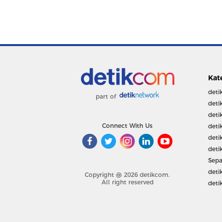
Kat
deti
part of
deti
deti
Connect With Us
deti
deti
deti
Sepa
deti
Copyright @ 2026 detikcom.
All right reserved
deti