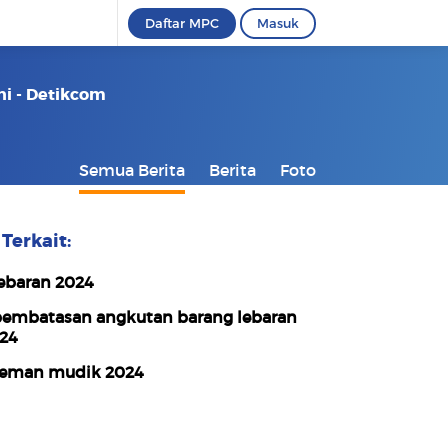
Daftar MPC
Masuk
ni - Detikcom
Semua Berita
Berita
Foto
Terkait:
ebaran 2024
embatasan angkutan barang lebaran
24
eman mudik 2024