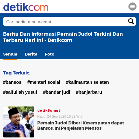
Berita Dan Informasi Pemain Judol Terkini Dan
Terbaru Hari Ini - Detikcom
Semua
Berita
Foto
Tag Terkait:
#bansos
#menteri sosial
#kalimantan selatan
#saifullah yusuf
#bandar judi
#banjarbaru
detikSumut
Rabu, 24 Sep 2025 16:29 WIB
Pemain Judol Diberi Kesempatan dapat
Bansos, Ini Penjelasan Mensos