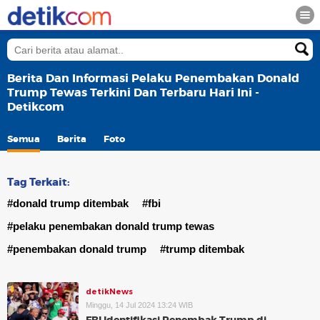
Berita Dan Informasi Pelaku Penembakan Donald
Trump Tewas Terkini Dan Terbaru Hari Ini -
Detikcom
Semua
Berita
Foto
Tag Terkait:
#donald trump ditembak
#fbi
#pelaku penembakan donald trump tewas
#penembakan donald trump
#trump ditembak
detikNews
Minggu, 14 Jul 2024 13:24 WIB