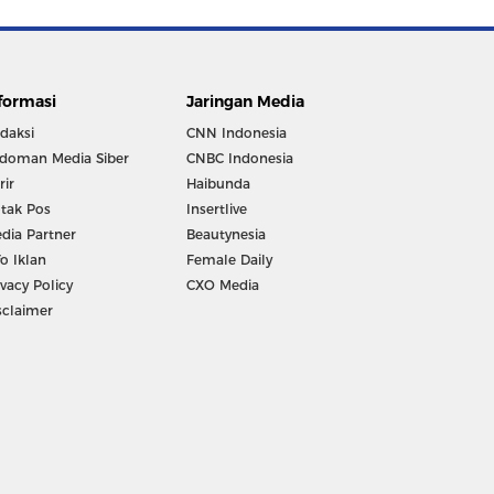
formasi
Jaringan Media
daksi
CNN Indonesia
doman Media Siber
CNBC Indonesia
rir
Haibunda
tak Pos
Insertlive
dia Partner
Beautynesia
fo Iklan
Female Daily
ivacy Policy
CXO Media
sclaimer