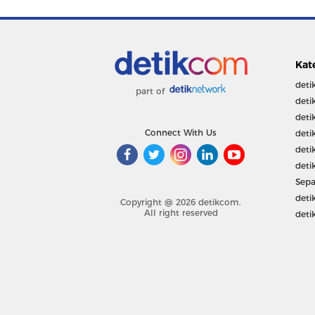
Kat
deti
part of
deti
deti
Connect With Us
deti
deti
deti
Sepa
deti
Copyright @ 2026 detikcom.
All right reserved
deti