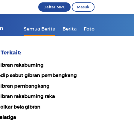
Daftar MPC
Masuk
om
Semua Berita
Berita
Foto
Terkait:
ibran rakabuming
dip sebut gibran pembangkang
ibran pembangkang
ibran rakabuming raka
olkar bela gibran
alatiga