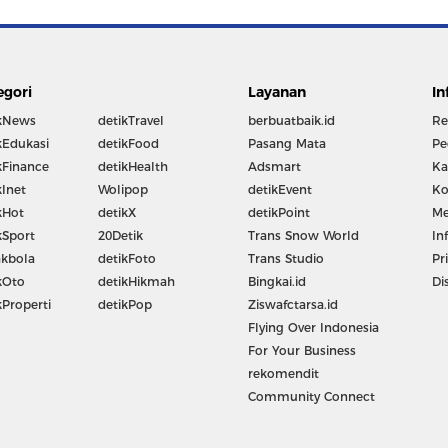
egori
Layanan
In
kNews
detikTravel
berbuatbaik.id
Re
kEdukasi
detikFood
Pasang Mata
Pe
kFinance
detikHealth
Adsmart
Ka
kInet
Wolipop
detikEvent
Ko
kHot
detikX
detikPoint
Me
kSport
20Detik
Trans Snow World
In
kbola
detikFoto
Trans Studio
Pr
kOto
detikHikmah
Bingkai.id
Di
kProperti
detikPop
Ziswafctarsa.id
Flying Over Indonesia
For Your Business
rekomendit
Community Connect