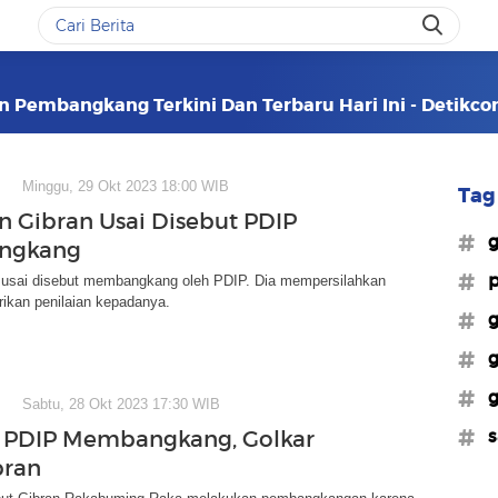
an Pembangkang Terkini Dan Terbaru Hari Ini - Detikc
Minggu, 29 Okt 2023 18:00 WIB
Tag 
 Gibran Usai Disebut PDIP
#g
ngkang
#p
i usai disebut membangkang oleh PDIP. Dia mempersilahkan
ikan penilaian kepadanya.
#g
#g
#g
Sabtu, 28 Okt 2023 17:30 WIB
#s
 PDIP Membangkang, Golkar
bran