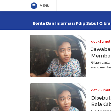
MENU
Berita Dan Informasi Pdip Sebut Gibr
detikSumut
Jawaban
Memba
Gibran santa
orang member
detikSumut
Disebut
Bela Gi