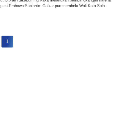
ut Gibran Rakabuming Raka melakukan pembangkangan karena
pres Prabowo Subianto. Golkar pun membela Wali Kota Solo
1