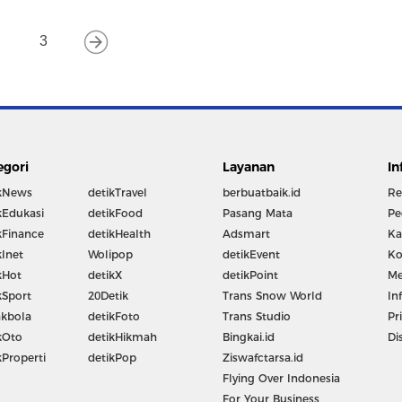
3
egori
Layanan
In
kNews
detikTravel
berbuatbaik.id
Re
kEdukasi
detikFood
Pasang Mata
Pe
kFinance
detikHealth
Adsmart
Ka
kInet
Wolipop
detikEvent
Ko
kHot
detikX
detikPoint
Me
kSport
20Detik
Trans Snow World
In
kbola
detikFoto
Trans Studio
Pr
kOto
detikHikmah
Bingkai.id
Di
kProperti
detikPop
Ziswafctarsa.id
Flying Over Indonesia
For Your Business