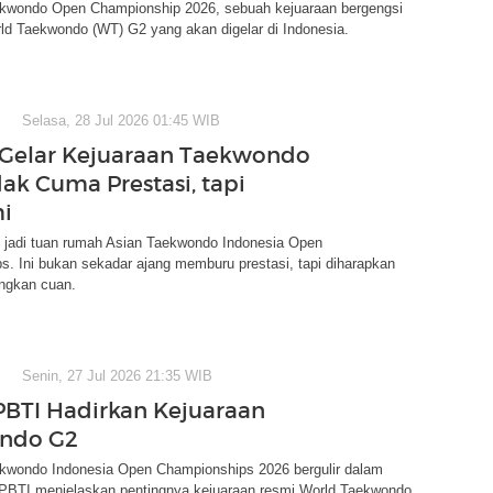
ekwondo Open Championship 2026, sebuah kejuaraan bergengsi
ld Taekwondo (WT) G2 yang akan digelar di Indonesia.
Selasa, 28 Jul 2026 01:45 WIB
 Gelar Kejuaraan Taekwondo
dak Cuma Prestasi, tapi
i
i jadi tuan rumah Asian Taekwondo Indonesia Open
. Ini bukan sekadar ajang memburu prestasi, tapi diharapkan
ngkan cuan.
Senin, 27 Jul 2026 21:35 WIB
PBTI Hadirkan Kejuaraan
ndo G2
ekwondo Indonesia Open Championships 2026 bergulir dalam
 PBTI menjelaskan pentingnya kejuaraan resmi World Taekwondo