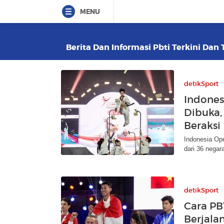
MENU
Berita Dan Informasi Pbti Terkini Dan 
detikSport
Indone
Dibuka, 
Beraksi
Indonesia Op
dari 36 negar
detikSport
Cara PB
Berjala