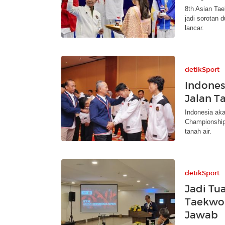
8th Asian Ta
jadi sorotan 
lancar.
detikSport
Indone
Jalan T
Indonesia ak
Championship
tanah air.
detikSport
Jadi Tu
Taekwon
Jawab