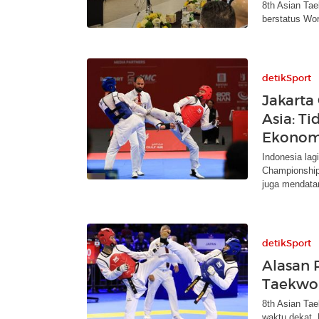
8th Asian Ta
berstatus Wor
detikSport
Jakarta
Asia: Ti
Ekonom
Indonesia lag
Championships
juga mendata
detikSport
Alasan 
Taekwo
8th Asian Ta
waktu dekat.