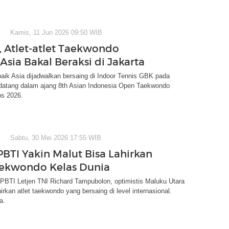
Kamis, 11 Jun 2026 09:50 WIB
, Atlet-atlet Taekwondo
Asia Bakal Beraksi di Jakarta
erbaik Asia dijadwalkan bersaing di Indoor Tennis GBK pada
atang dalam ajang 8th Asian Indonesia Open Taekwondo
s 2026.
Sabtu, 30 Mei 2026 17:55 WIB
BTI Yakin Malut Bisa Lahirkan
aekwondo Kelas Dunia
BTI Letjen TNI Richard Tampubolon, optimistis Maluku Utara
kan atlet taekwondo yang bersaing di level internasional.
a.