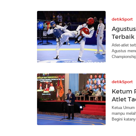
detikSport
Agustus
Terbaik 
Atlet-atlet t
Agustus mend
Championship
detikSport
Ketum P
Atlet T
Ketua Umum P
mampu melahir
Begini katany