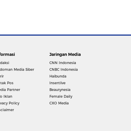
formasi
Jaringan Media
daksi
CNN Indonesia
doman Media Siber
CNBC Indonesia
rir
Haibunda
tak Pos
Insertlive
dia Partner
Beautynesia
fo Iklan
Female Daily
ivacy Policy
CXO Media
sclaimer