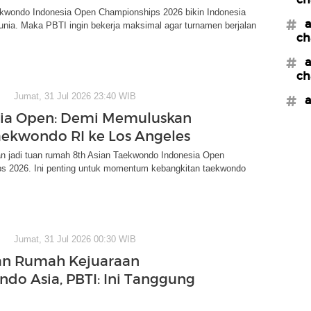
ekwondo Indonesia Open Championships 2026 bikin Indonesia
#a
dunia. Maka PBTI ingin bekerja maksimal agar turnamen berjalan
ch
#a
ch
Jumat, 31 Jul 2026 23:40 WIB
#a
sia Open: Demi Memuluskan
aekwondo RI ke Los Angeles
an jadi tuan rumah 8th Asian Taekwondo Indonesia Open
s 2026. Ini penting untuk momentum kebangkitan taekwondo
Jumat, 31 Jul 2026 00:30 WIB
an Rumah Kejuaraan
do Asia, PBTI: Ini Tanggung