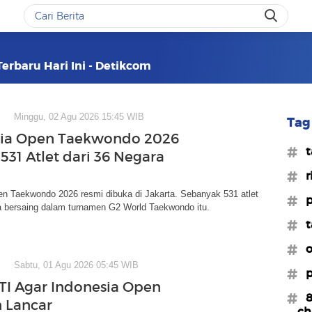
Terbaru Hari Ini - Detikcom
Minggu, 02 Agu 2026 15:45 WIB
Tag 
sia Open Taekwondo 2026
#t
531 Atlet dari 36 Negara
#r
en Taekwondo 2026 resmi dibuka di Jakarta. Sebanyak 531 atlet
#p
a bersaing dalam turnamen G2 World Taekwondo itu.
#t
#o
Sabtu, 01 Agu 2026 05:45 WIB
#p
TI Agar Indonesia Open
#8
n Lancar
ch