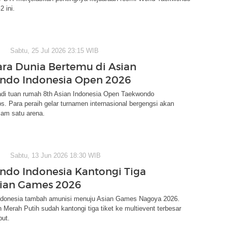
 ini.
Sabtu, 25 Jul 2026 23:15 WIB
ara Dunia Bertemu di Asian
ndo Indonesia Open 2026
adi tuan rumah 8th Asian Indonesia Open Taekwondo
. Para peraih gelar turnamen internasional bergengsi akan
lam satu arena.
Sabtu, 13 Jun 2026 18:30 WIB
do Indonesia Kantongi Tiga
sian Games 2026
donesia tambah amunisi menuju Asian Games Nagoya 2026.
 Merah Putih sudah kantongi tiga tiket ke multievent terbesar
but.