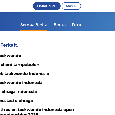
Daftar MPC
Masuk
Semua Berita
Berita
Foto
Terkait:
aekwondo
ichard tampubolon
b taekwondo indonesia
aekwondo indonesia
lahraga indonesia
restasi olahraga
th asian taekwondo indonesia open
ampionships 2026