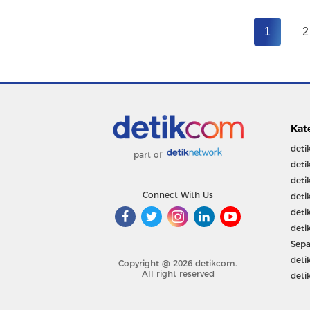
1
2
Kat
deti
part of
deti
deti
Connect With Us
deti
deti
deti
Sepa
deti
Copyright @ 2026 detikcom.
All right reserved
deti