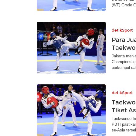
(WT) Grade G2
detikSport
Para Ju
Taekwo
Jakarta menj
Championships
berkumpul da
detikSport
Taekwon
Tiket A
Taekwondo In
PBTI pastikan
se-Asia terse