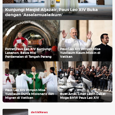
Kunjungi Masjid Aljazair, Paus Leo XIV Buka
dengan 'Assalamualaikum'
Potret Paus Leo XIV Kunjungi
Paus Leo XIV Pimpin Misa
Lebanon, Bawa Misi
Yubileum Kaum Miskin di
Perdamaian di Tengah Perang
Vatikan
Paus Leo XIV Pimpin Misa
Yubileum Dunia Misionaris dan
Buat Amal, Lihat Lebih Dekat
Migran di Vatikan
Moge BMW Paus Leo XIV
detikNews