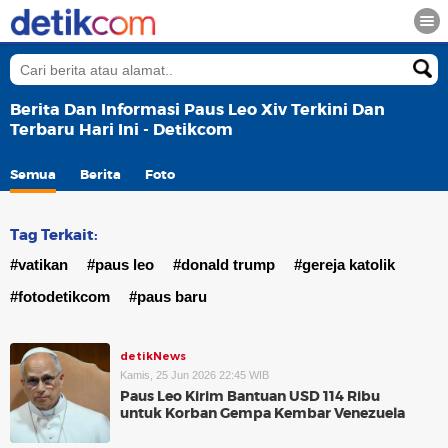
Berita Dan Informasi Paus Leo Xiv Terkini Dan
Terbaru Hari Ini - Detikcom
Semua
Berita
Foto
Tag Terkait:
#vatikan
#paus leo
#donald trump
#gereja katolik
#fotodetikcom
#paus baru
detikNews
Kamis, 25 Jun 2026 22:45 WIB
Paus Leo Kirim Bantuan USD 114 Ribu
untuk Korban Gempa Kembar Venezuela