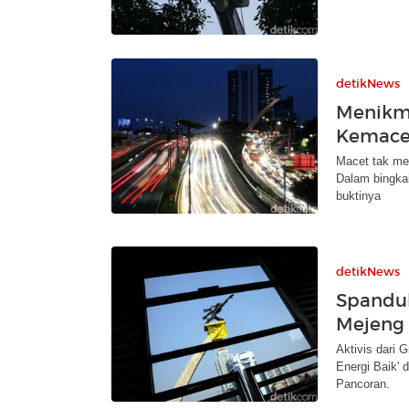
detikNews
Menikm
Kemacet
Macet tak me
Dalam bingkai 
buktinya
detikNews
Spanduk
Mejeng 
Aktivis dari 
Energi Baik' 
Pancoran.