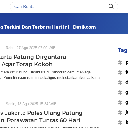
a Terkini Dan Terbaru Hari Ini - Detikcom
Rabu, 27 Agu 2025 07:00 WIB
Tag 
karta Patung Dirgantara
#p
 Agar Tetap Kokoh
#f
merawat Patung Dirgantara di Pancoran demi menjaga
 Pemeliharaan rutin ini sekaligus melestarikan ikon Jakarta.
#d
#g
#g
Senin, 18 Agu 2025 15:34 WIB
#j
 Jakarta Poles Ulang Patung
n, Perawatan Tuntas 60 Hari
#k