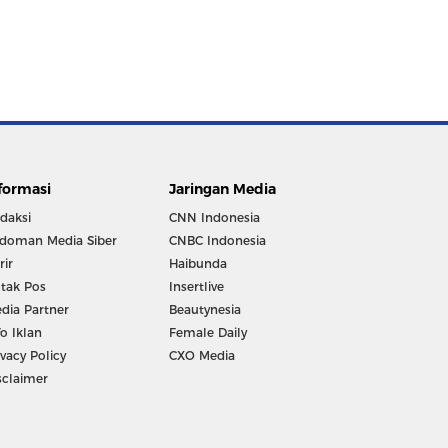
formasi
Jaringan Media
daksi
CNN Indonesia
doman Media Siber
CNBC Indonesia
rir
Haibunda
tak Pos
Insertlive
dia Partner
Beautynesia
fo Iklan
Female Daily
ivacy Policy
CXO Media
sclaimer