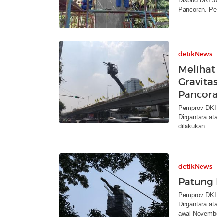
Disbud DKI J
Pancoran. Pe
detikNews
Melihat
Gravita
Pancor
Pemprov DKI 
Dirgantara at
dilakukan.
detikNews
Patung 
Pemprov DKI 
Dirgantara a
awal Novembe