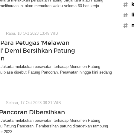
akarta melakukan perawatan Patung Dirgantara atau Patung
#k
meliharaan ini akan memakan waktu selama 60 hari kerja.
#l
#m
Rabu, 18 Okt 2023 13:49 WIB
 Para Petugas 'Melawan
si' Demi Bersihkan Patung
an
Jakarta melakukan perawatan terhadap Monumen Patung
au biasa disebut Patung Pancoran. Perawatan hingga kini sedang
Selasa, 17 Okt 2023 08:31 WIB
Pancoran Dibersihkan
Jakarta melakukan perawatan terhadap Monumen Patung
tau Patung Pancoran. Pembersihan patung ditargetkan rampung
r 2023.