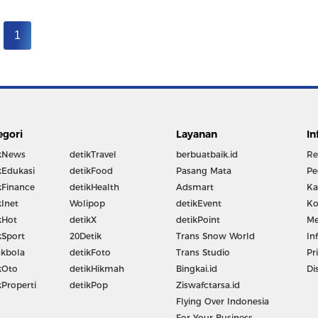
1
egori
Layanan
In
kNews
detikTravel
berbuatbaik.id
Re
kEdukasi
detikFood
Pasang Mata
Pe
kFinance
detikHealth
Adsmart
Ka
kInet
Wolipop
detikEvent
Ko
kHot
detikX
detikPoint
Me
kSport
20Detik
Trans Snow World
In
kbola
detikFoto
Trans Studio
Pr
kOto
detikHikmah
Bingkai.id
Di
kProperti
detikPop
Ziswafctarsa.id
Flying Over Indonesia
For Your Business