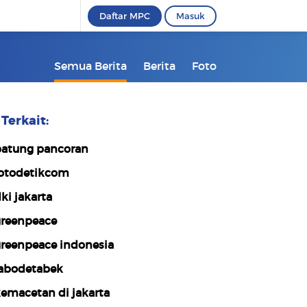
Daftar MPC
Masuk
Semua Berita
Berita
Foto
Terkait:
atung pancoran
otodetikcom
ki jakarta
reenpeace
reenpeace indonesia
abodetabek
emacetan di jakarta