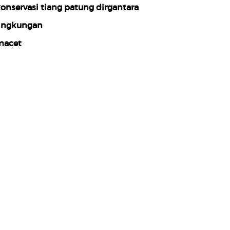
onservasi tiang patung dirgantara
ingkungan
acet