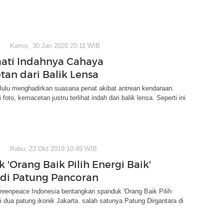
Kamis, 30 Jan 2020 20:11 WIB
ati Indahnya Cahaya
an dari Balik Lensa
lulu menghadirkan suasana penat akibat antrean kendaraan.
foto, kemacetan justru terlihat indah dari balik lensa. Seperti ini
Rabu, 23 Okt 2019 10:49 WIB
 'Orang Baik Pilih Energi Baik'
di Patung Pancoran
Greenpeace Indonesia bentangkan spanduk 'Orang Baik Pilih
di dua patung ikonik Jakarta. salah satunya Patung Dirgantara di