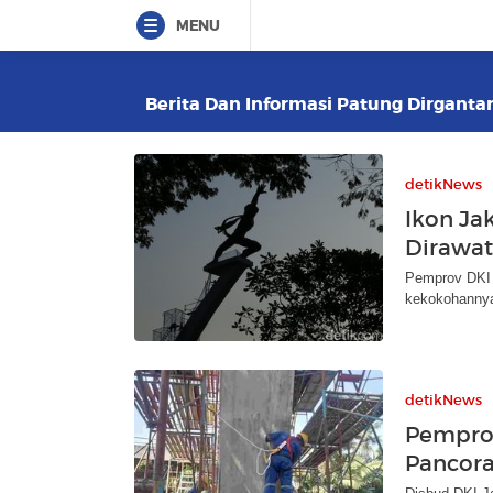
MENU
Berita Dan Informasi Patung Dirgantar
detikNews
Ikon Ja
Dirawat
Pemprov DKI 
kekokohannya.
detikNews
Pemprov
Pancora