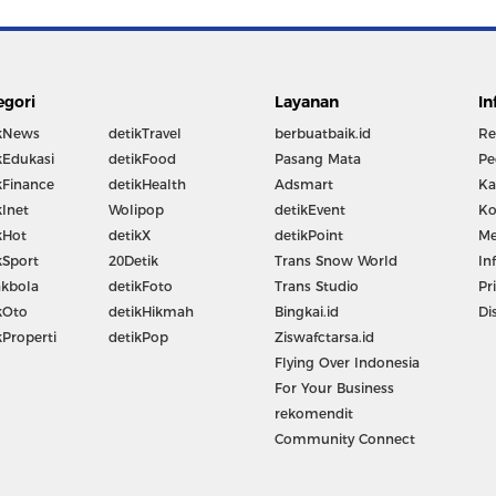
egori
Layanan
In
kNews
detikTravel
berbuatbaik.id
Re
kEdukasi
detikFood
Pasang Mata
Pe
kFinance
detikHealth
Adsmart
Ka
kInet
Wolipop
detikEvent
Ko
kHot
detikX
detikPoint
Me
kSport
20Detik
Trans Snow World
In
kbola
detikFoto
Trans Studio
Pr
kOto
detikHikmah
Bingkai.id
Di
kProperti
detikPop
Ziswafctarsa.id
Flying Over Indonesia
For Your Business
rekomendit
Community Connect