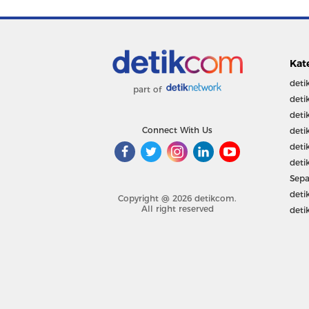
Kat
deti
part of
deti
deti
Connect With Us
deti
deti
deti
Sepa
deti
Copyright @ 2026 detikcom.
All right reserved
deti