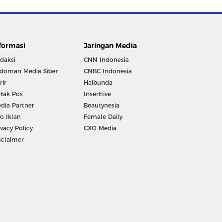
formasi
Jaringan Media
daksi
CNN Indonesia
doman Media Siber
CNBC Indonesia
rir
Haibunda
tak Pos
Insertlive
dia Partner
Beautynesia
fo Iklan
Female Daily
ivacy Policy
CXO Media
sclaimer