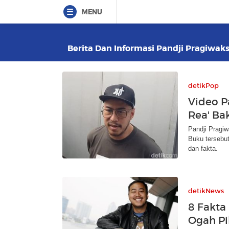
MENU
Berita Dan Informasi Pandji Pragiwaks
detikPop
Video P
Rea' Ba
Pandji Pragiw
Buku tersebut
dan fakta.
detikNews
8 Fakta
Ogah Pi