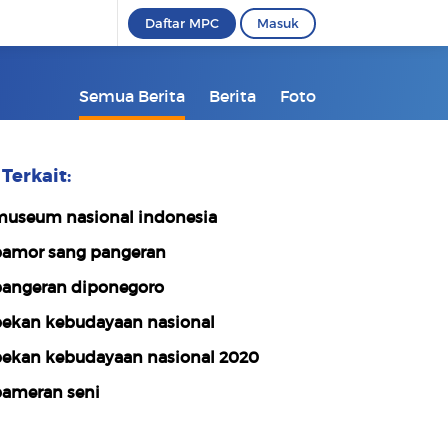
Daftar MPC
Masuk
Semua Berita
Berita
Foto
Terkait:
useum nasional indonesia
amor sang pangeran
angeran diponegoro
ekan kebudayaan nasional
ekan kebudayaan nasional 2020
ameran seni