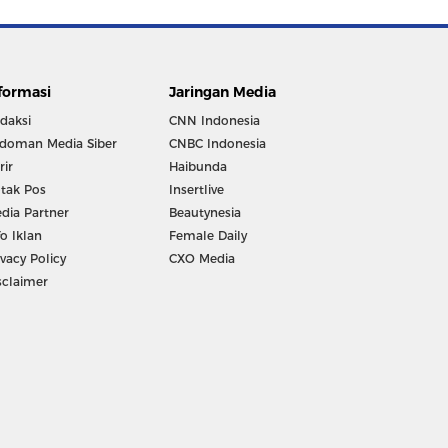
formasi
Jaringan Media
daksi
CNN Indonesia
doman Media Siber
CNBC Indonesia
rir
Haibunda
tak Pos
Insertlive
dia Partner
Beautynesia
fo Iklan
Female Daily
ivacy Policy
CXO Media
sclaimer