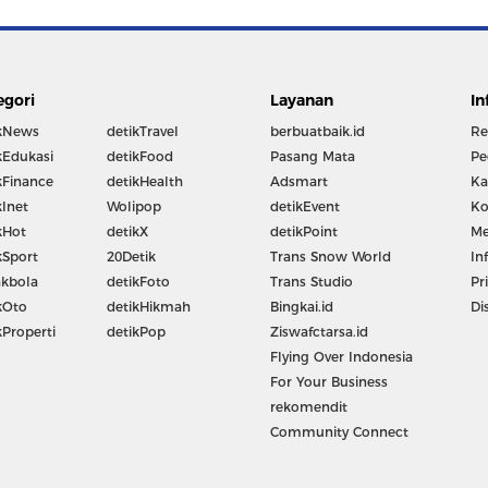
egori
Layanan
In
kNews
detikTravel
berbuatbaik.id
Re
kEdukasi
detikFood
Pasang Mata
Pe
kFinance
detikHealth
Adsmart
Ka
kInet
Wolipop
detikEvent
Ko
kHot
detikX
detikPoint
Me
kSport
20Detik
Trans Snow World
In
kbola
detikFoto
Trans Studio
Pr
kOto
detikHikmah
Bingkai.id
Di
kProperti
detikPop
Ziswafctarsa.id
Flying Over Indonesia
For Your Business
rekomendit
Community Connect