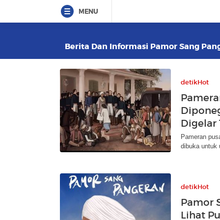
MENU
Berita Dan Informasi Pamor Sang Pange
detikHot
Pamera
Dipone
Digelar
Pameran pusa
dibuka untuk 
detikHot
Pamor S
Lihat P