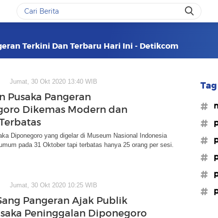
ran Terkini Dan Terbaru Hari Ini - Detikcom
Jumat, 30 Okt 2020 13:40 WIB
Tag 
n Pusaka Pangeran
#m
goro Dikemas Modern dan
 Terbatas
#p
ka Diponegoro yang digelar di Museum Nasional Indonesia
#p
umum pada 31 Oktober tapi terbatas hanya 25 orang per sesi.
#p
#p
Jumat, 30 Okt 2020 10:25 WIB
#p
ang Pangeran Ajak Publik
usaka Peninggalan Diponegoro