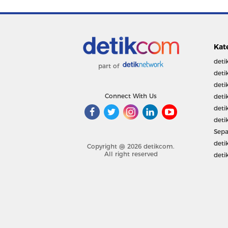
Kat
deti
part of
deti
deti
Connect With Us
deti
deti
deti
Sepa
deti
Copyright @ 2026 detikcom.
All right reserved
deti