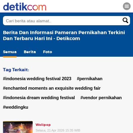
Berita Dan Informasi Pameran Pernikahan Terkini
Dan Terbaru Hari Ini - Detikcom
Semua
Berita
Foto
Tag Terkait:
#indonesia wedding festival 2023
#pernikahan
#enchanted moments an exquisite wedding fair
#indonesia dream wedding festival
#vendor pernikahan
#weddingku
Wolipop
Selasa, 21 Apr 2026 15:35 WIB