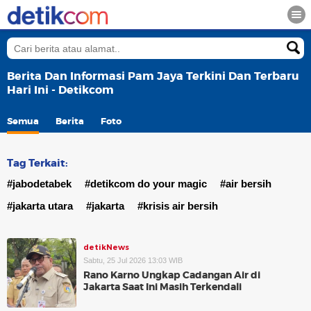
Berita Dan Informasi Pam Jaya Terkini Dan Terbaru
Hari Ini - Detikcom
Semua
Berita
Foto
Tag Terkait:
#jabodetabek
#detikcom do your magic
#air bersih
#jakarta utara
#jakarta
#krisis air bersih
detikNews
Sabtu, 25 Jul 2026 13:03 WIB
Rano Karno Ungkap Cadangan Air di
Jakarta Saat Ini Masih Terkendali