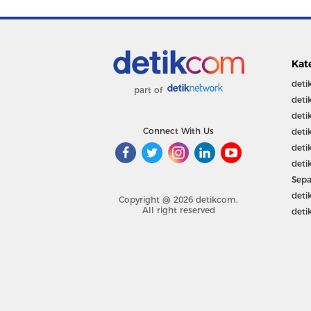
Kat
deti
part of
deti
deti
Connect With Us
deti
deti
deti
Sepa
deti
Copyright @ 2026 detikcom.
All right reserved
deti