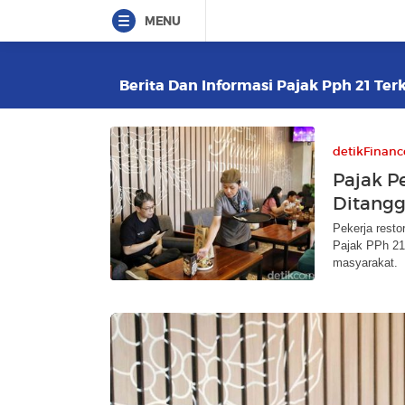
MENU
Berita Dan Informasi Pajak Pph 21 Terk
detikFinanc
Pajak P
Ditang
Pekerja resto
Pajak PPh 21
masyarakat.