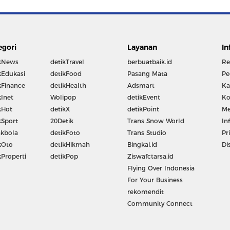
egori
Layanan
In
kNews
detikTravel
berbuatbaik.id
Re
kEdukasi
detikFood
Pasang Mata
Pe
kFinance
detikHealth
Adsmart
Ka
kInet
Wolipop
detikEvent
Ko
kHot
detikX
detikPoint
Me
kSport
20Detik
Trans Snow World
In
kbola
detikFoto
Trans Studio
Pr
kOto
detikHikmah
Bingkai.id
Di
kProperti
detikPop
Ziswafctarsa.id
Flying Over Indonesia
For Your Business
rekomendit
Community Connect