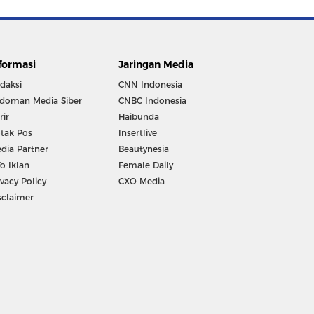
formasi
Jaringan Media
daksi
CNN Indonesia
doman Media Siber
CNBC Indonesia
rir
Haibunda
tak Pos
Insertlive
dia Partner
Beautynesia
fo Iklan
Female Daily
ivacy Policy
CXO Media
sclaimer