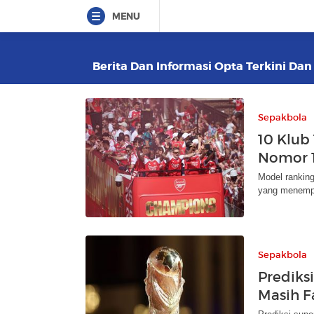
MENU
Berita Dan Informasi Opta Terkini Dan 
Sepakbola
10 Klub 
Nomor 
Model ranking
yang menempa
Sepakbola
Prediks
Masih F