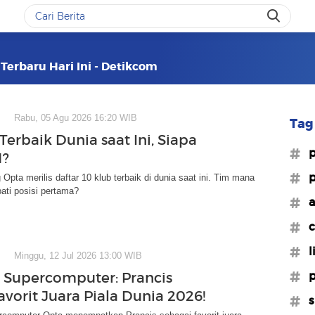
Terbaru Hari Ini - Detikcom
Rabu, 05 Agu 2026 16:20 WIB
Tag 
Terbaik Dunia saat Ini, Siapa
#p
1?
#p
 Opta merilis daftar 10 klub terbaik di dunia saat ini. Tim mana
ti posisi pertama?
#a
#c
#l
Minggu, 12 Jul 2026 13:00 WIB
#p
i Supercomputer: Prancis
avorit Juara Piala Dunia 2026!
#s