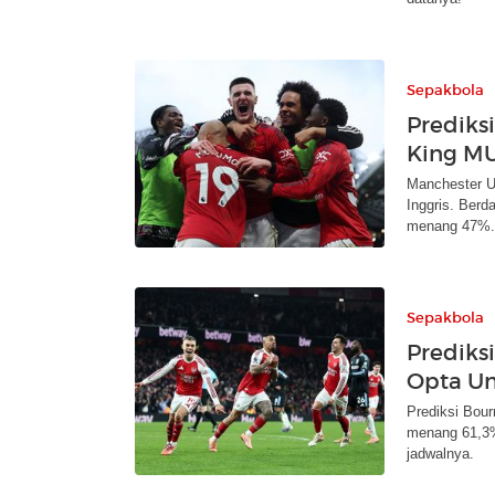
Sepakbola
Prediks
King M
Manchester U
Inggris. Ber
menang 47%.
Sepakbola
Prediks
Opta Un
Prediksi Bou
menang 61,3%
jadwalnya.