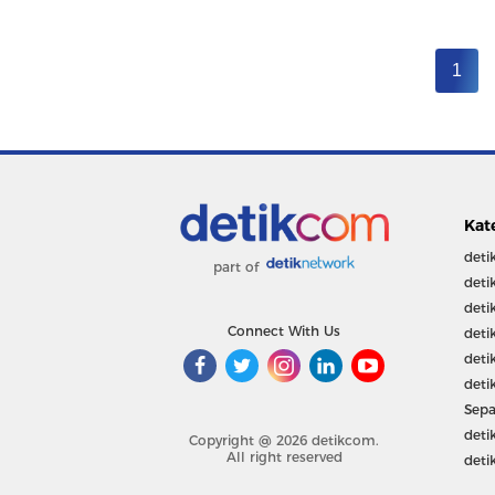
1
Kat
deti
part of
deti
deti
Connect With Us
deti
deti
deti
Sepa
deti
Copyright @ 2026 detikcom.
All right reserved
deti