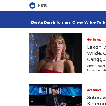
MENU
Berita Dan Informasi Olivia Wilde Terk
detikPop
Lakoni 
Wilde, 
Canggu
Aktor Cooper 
Ia beradu akt
detikInet
Sutrada
Ketemu 