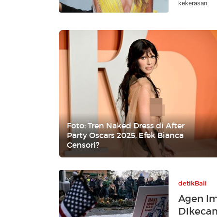
kekerasan.
Foto: Tren Naked Dress di After
Party Oscars 2025, Efek Bianca
Censori?
detikBali
Agen Im
Dikecam