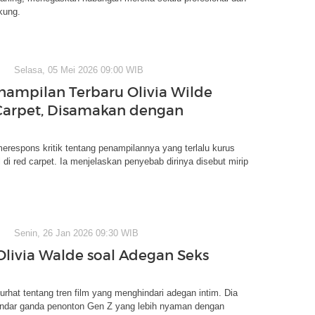
kung.
Selasa, 05 Mei 2026 09:00 WIB
enampilan Terbaru Olivia Wilde
Carpet, Disamakan dengan
merespons kritik tentang penampilannya yang terlalu kurus
l di red carpet. Ia menjelaskan penyebab dirinya disebut mirip
Senin, 26 Jan 2026 09:30 WIB
Olivia Walde soal Adegan Seks
curhat tentang tren film yang menghindari adegan intim. Dia
andar ganda penonton Gen Z yang lebih nyaman dengan