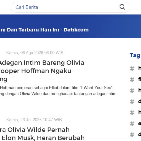
ini Dan Terbaru Hari Ini - Detikcom
Kamis, 06 Agu 2026 06:00 WIB
Tag 
Adegan Intim Bareng Olivia
#h
Cooper Hoffman Ngaku
ng
#f
Hoffman berperan sebagai Elliot dalam film "I Want Your Sex".
#h
ing dengan Olivia Wilde dan menghadapi tantangan adegan intim.
#d
#h
Kamis, 23 Jul 2026 10:47 WIB
#e
ra Olivia Wilde Pernah
#d
Elon Musk, Heran Berubah