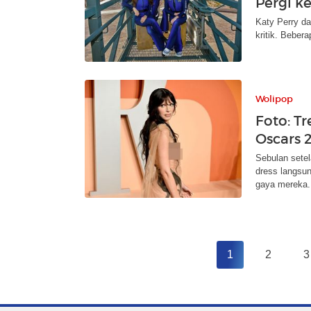
Pergi k
Katy Perry da
kritik. Beber
Wolipop
Foto: Tr
Oscars 
Sebulan sete
dress langsun
gaya mereka.
1
2
3