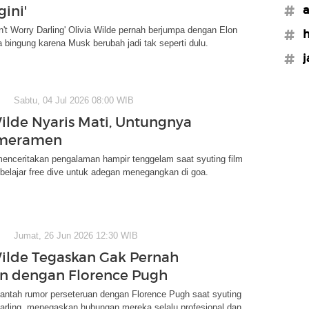
gini'
#a
n't Worry Darling' Olivia Wilde pernah berjumpa dengan Elon
#h
a bingung karena Musk berubah jadi tak seperti dulu.
#j
Sabtu, 04 Jul 2026 08:00 WIB
Wilde Nyaris Mati, Untungnya
meramen
menceritakan pengalaman hampir tenggelam saat syuting film
a belajar free dive untuk adegan menegangkan di goa.
Jumat, 26 Jun 2026 12:30 WIB
Wilde Tegaskan Gak Pernah
n dengan Florence Pugh
bantah rumor perseteruan dengan Florence Pugh saat syuting
arling, menegaskan hubungan mereka selalu profesional dan