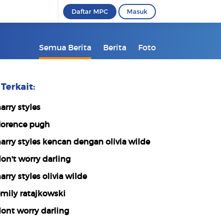
Daftar MPC
Masuk
Semua Berita
Berita
Foto
Terkait:
arry styles
lorence pugh
arry styles kencan dengan olivia wilde
on't worry darling
arry styles olivia wilde
mily ratajkowski
ont worry darling