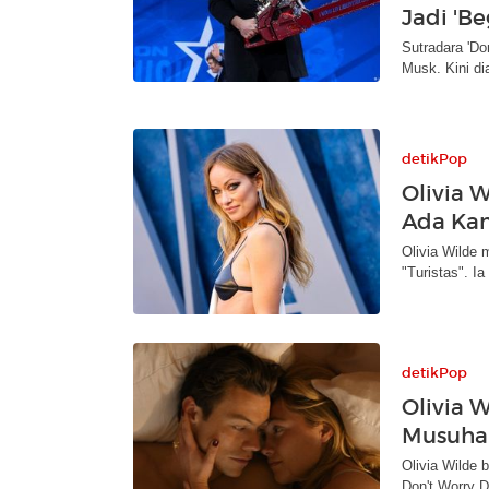
Jadi 'Be
Sutradara 'Do
Musk. Kini di
detikPop
Olivia 
Ada Ka
Olivia Wilde 
"Turistas". I
detikPop
Olivia 
Musuha
Olivia Wilde 
Don't Worry D