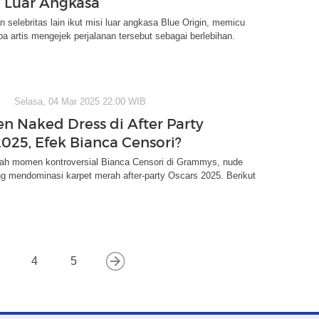
e Luar Angkasa
n selebritas lain ikut misi luar angkasa Blue Origin, memicu
apa artis mengejek perjalanan tersebut sebagai berlebihan.
Selasa, 04 Mar 2025 22:00 WIB
en Naked Dress di After Party
2025, Efek Bianca Censori?
lah momen kontroversial Bianca Censori di Grammys, nude
g mendominasi karpet merah after-party Oscars 2025. Berikut
4
5