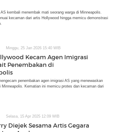
i AS kembali menembak mati seorang warga di Minneapolis.
enuai kecaman dari artis Hollywood hingga memicu demonstrasi
.
Minggu, 25 Jan 2026 15:40 WIB
ollywood Kecam Agen Imigrasi
ait Penembakan di
olis
 mengecam penembakan agen imigrasi AS yang menewaskan
i Minneapolis. Kematian ini memicu protes dan kecaman dari
.
Selasa, 15 Apr 2025 12:09 WIB
rry Diejek Sesama Artis Gegara