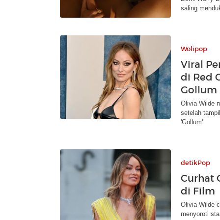
saling mendu
Wolipop
Viral P
di Red 
Gollum
Olivia Wilde 
setelah tampi
'Gollum'.
detikPop
Curhat 
di Film
Olivia Wilde 
menyoroti st