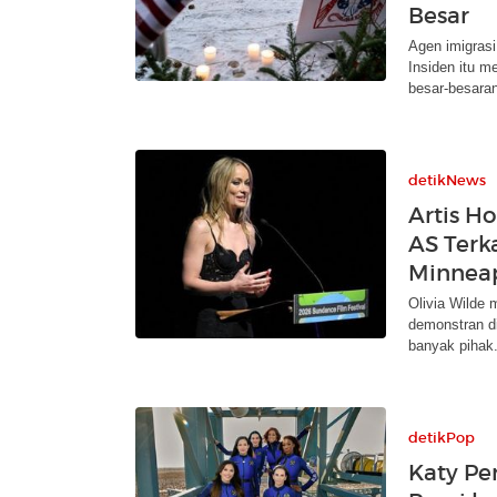
Besar
Agen imigras
Insiden itu m
besar-besaran
detikNews
Artis H
AS Terk
Minneap
Olivia Wilde
demonstran d
banyak pihak
detikPop
Katy Pe