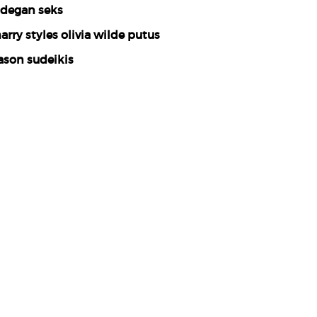
degan seks
arry styles olivia wilde putus
ason sudeikis