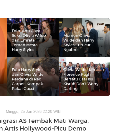
Foto: Adu Gaya
Seksi Olivia Wilde
Momen Olivia
dan Emrata,
Wilde dan Harry
Teman Mesra
Styles Curi-curi
Harry Styles
Ngobrol
Foto Harry Styles
Olivia Wilde dan
dan Olivia Wilde
Florence Pugh
Perdana di Red
Bersatu Usai Isu
Carpet, Kompak
Kisruh Don't Worry
Pakai Gucci
Darling
Minggu, 25 Jan 2026 22:20 WIB
igrasi AS Tembak Mati Warga,
 Artis Hollywood-Picu Demo