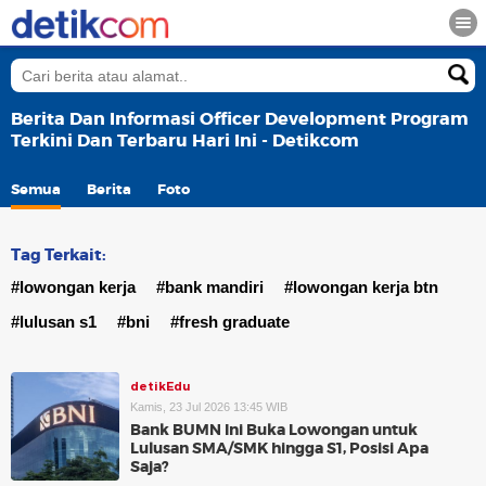
Berita Dan Informasi Officer Development Program
Terkini Dan Terbaru Hari Ini - Detikcom
Semua
Berita
Foto
Tag Terkait:
#lowongan kerja
#bank mandiri
#lowongan kerja btn
#lulusan s1
#bni
#fresh graduate
detikEdu
Kamis, 23 Jul 2026 13:45 WIB
Bank BUMN Ini Buka Lowongan untuk
Lulusan SMA/SMK hingga S1, Posisi Apa
Saja?