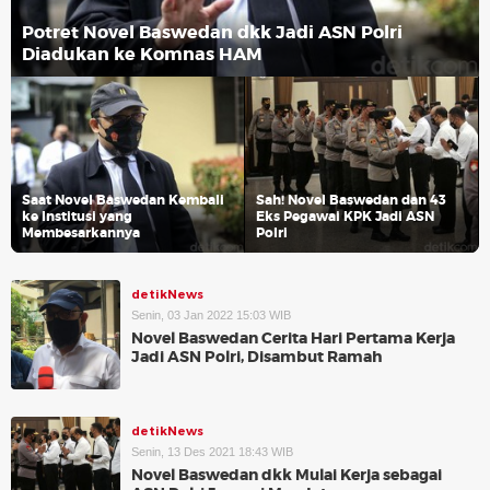
Potret Novel Baswedan dkk Jadi ASN Polri
Diadukan ke Komnas HAM
Saat Novel Baswedan Kembali
Sah! Novel Baswedan dan 43
ke Institusi yang
Eks Pegawai KPK Jadi ASN
Membesarkannya
Polri
detikNews
Senin, 03 Jan 2022 15:03 WIB
Novel Baswedan Cerita Hari Pertama Kerja
Jadi ASN Polri, Disambut Ramah
detikNews
Senin, 13 Des 2021 18:43 WIB
Novel Baswedan dkk Mulai Kerja sebagai