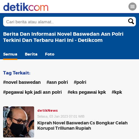
Berita Dan Informasi Novel Baswedan Asn Polri
Terkini Dan Terbaru Hari Ini - Detikcom
Semua
Berita
Foto
Tag Terkait:
#novel baswedan
#asn polri
#polri
#pegawai kpk jadi asn polri
#eks pegawai kpk
#kpk
detikNews
Selasa, 03 Jan 2023 07:01 WIB
Kiprah Novel Baswedan Cs Bongkar Celah
Korupsi Triliunan Rupiah