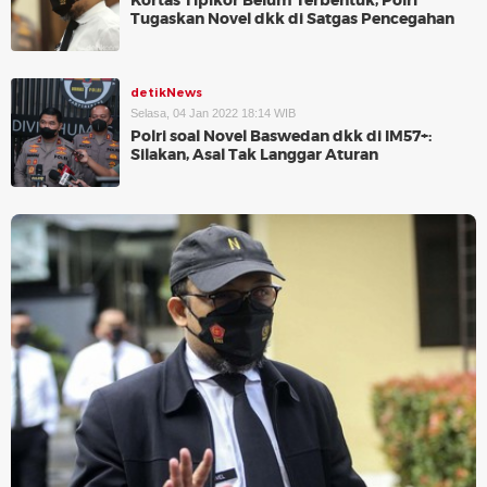
Kortas Tipikor Belum Terbentuk, Polri
Tugaskan Novel dkk di Satgas Pencegahan
detikNews
Selasa, 04 Jan 2022 18:14 WIB
Polri soal Novel Baswedan dkk di IM57+:
Silakan, Asal Tak Langgar Aturan