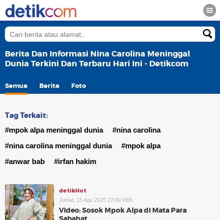
Berita Dan Informasi Nina Carolina Meninggal
Dunia Terkini Dan Terbaru Hari Ini - Detikcom
Semua
Berita
Foto
Tag Terkait:
#mpok alpa meninggal dunia
#nina carolina
#nina carolina meninggal dunia
#mpok alpa
#anwar bab
#irfan hakim
detikHot
Jumat, 15 Agu 2025 22:00 WIB
Video: Sosok Mpok Alpa di Mata Para
Sahabat