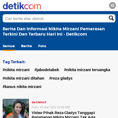
Berita Dan Informasi Nikita Mirzani Pemerasan
Terkini Dan Terbaru Hari Ini - Detikcom
Semua
Berita
Foto
Tag Terkait:
#nikita mirzani
#jabodetabek
#nikita mirzani tersangka
#nikita mirzani ditahan
#reza gladys
#kasus nikita mirzani
detikHot
Rabu, 05 Mar 2025 23:06 WIB
Video Pihak Reza Gladys Tanggapi
Penahanan Nikita Mirzani: Tak Ada