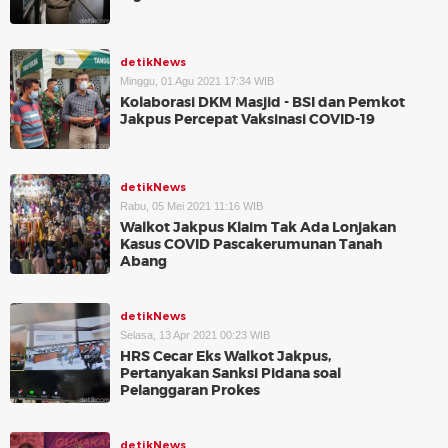
detikNews
Minggu, 01 Agu 2021 17:34 WIB
Kolaborasi DKM Masjid - BSI dan Pemkot
Jakpus Percepat Vaksinasi COVID-19
detikNews
Rabu, 05 Mei 2021 11:16 WIB
Walkot Jakpus Klaim Tak Ada Lonjakan
Kasus COVID Pascakerumunan Tanah
Abang
detikNews
Selasa, 13 Apr 2021 00:23 WIB
HRS Cecar Eks Walkot Jakpus,
Pertanyakan Sanksi Pidana soal
Pelanggaran Prokes
detikNews