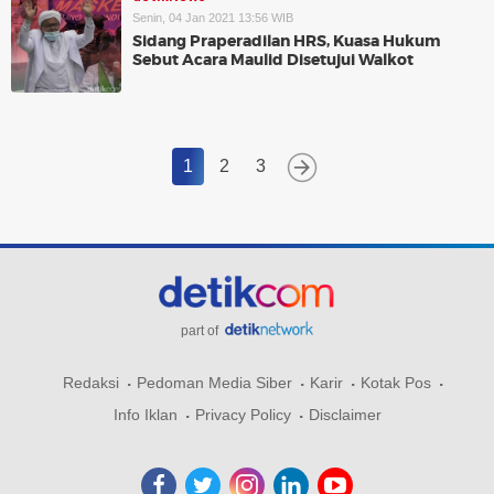
Senin, 04 Jan 2021 13:56 WIB
Sidang Praperadilan HRS, Kuasa Hukum
Sebut Acara Maulid Disetujui Walkot
1
2
3
part of
Redaksi
Pedoman Media Siber
Karir
Kotak Pos
Info Iklan
Privacy Policy
Disclaimer