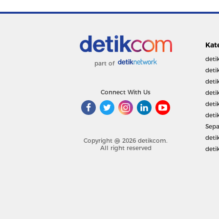
Kat
deti
part of
deti
deti
Connect With Us
deti
deti
deti
Sepa
deti
Copyright @ 2026 detikcom.
All right reserved
deti