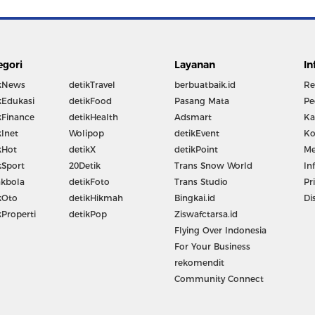
egori
Layanan
In
kNews
detikTravel
berbuatbaik.id
Re
kEdukasi
detikFood
Pasang Mata
Pe
kFinance
detikHealth
Adsmart
Ka
kInet
Wolipop
detikEvent
Ko
kHot
detikX
detikPoint
Me
kSport
20Detik
Trans Snow World
In
kbola
detikFoto
Trans Studio
Pr
kOto
detikHikmah
Bingkai.id
Di
kProperti
detikPop
Ziswafctarsa.id
Flying Over Indonesia
For Your Business
rekomendit
Community Connect