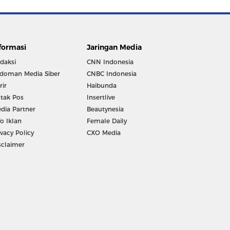
formasi
Jaringan Media
daksi
CNN Indonesia
doman Media Siber
CNBC Indonesia
rir
Haibunda
tak Pos
Insertlive
dia Partner
Beautynesia
fo Iklan
Female Daily
ivacy Policy
CXO Media
sclaimer