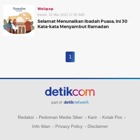
Wolipop
Kamis, 31 Mar 2022 17:30 WIB
Selamat Menunaikan Ibadah Puasa, Ini 30
Kata-kata Menyambut Ramadan
1
part of
Redaksi
Pedoman Media Siber
Karir
Kotak Pos
Info Iklan
Privacy Policy
Disclaimer