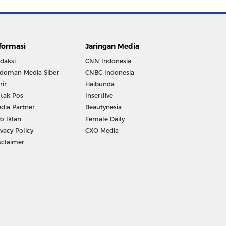
formasi
Jaringan Media
daksi
CNN Indonesia
doman Media Siber
CNBC Indonesia
rir
Haibunda
tak Pos
Insertlive
dia Partner
Beautynesia
fo Iklan
Female Daily
ivacy Policy
CXO Media
sclaimer