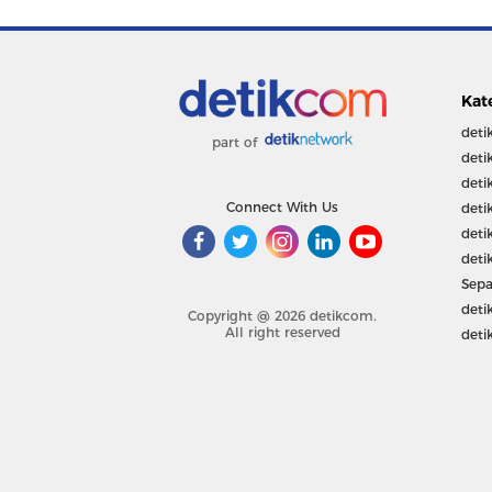
Kat
deti
part of
deti
deti
Connect With Us
deti
deti
deti
Sepa
deti
Copyright @ 2026 detikcom.
All right reserved
deti