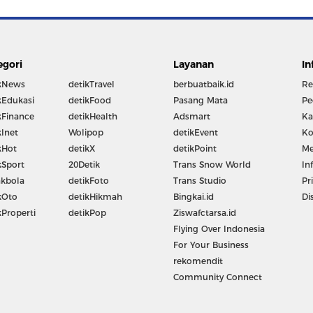
egori
Layanan
In
kNews
detikTravel
berbuatbaik.id
Re
kEdukasi
detikFood
Pasang Mata
Pe
kFinance
detikHealth
Adsmart
Ka
kInet
Wolipop
detikEvent
Ko
kHot
detikX
detikPoint
Me
kSport
20Detik
Trans Snow World
In
kbola
detikFoto
Trans Studio
Pr
kOto
detikHikmah
Bingkai.id
Di
kProperti
detikPop
Ziswafctarsa.id
Flying Over Indonesia
For Your Business
rekomendit
Community Connect