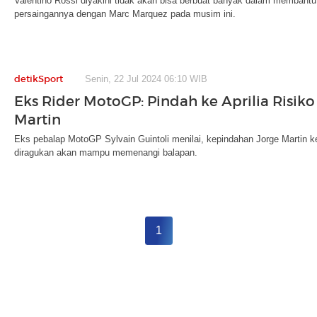
Valentino Rossi diyakini tidak akan bisa berbuat banyak dalam membant
persaingannya dengan Marc Marquez pada musim ini.
detikSport
Senin, 22 Jul 2024 06:10 WIB
Eks Rider MotoGP: Pindah ke Aprilia Risiko
Martin
Eks pebalap MotoGP Sylvain Guintoli menilai, kepindahan Jorge Martin ke 
diragukan akan mampu memenangi balapan.
1