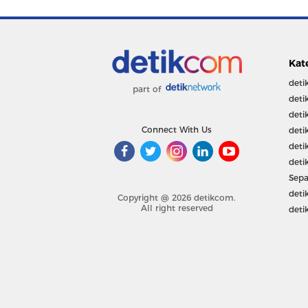
Kat
deti
part of
deti
deti
Connect With Us
deti
deti
deti
Sepa
deti
Copyright @ 2026 detikcom.
All right reserved
deti