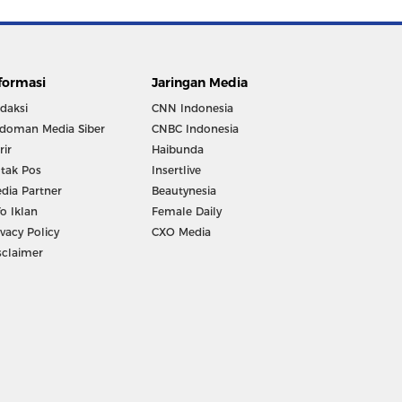
formasi
Jaringan Media
daksi
CNN Indonesia
doman Media Siber
CNBC Indonesia
rir
Haibunda
tak Pos
Insertlive
dia Partner
Beautynesia
fo Iklan
Female Daily
ivacy Policy
CXO Media
sclaimer