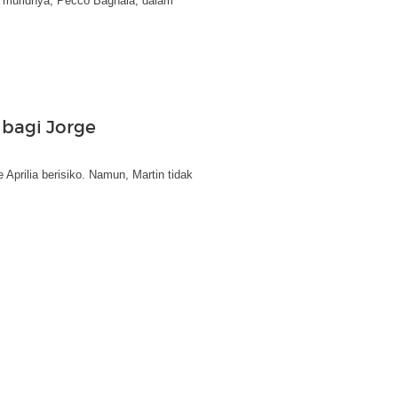
u muridnya, Pecco Bagnaia, dalam
 bagi Jorge
Aprilia berisiko. Namun, Martin tidak