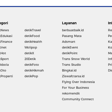
egori
Layanan
In
kNews
detikTravel
berbuatbaik.id
Re
kEdukasi
detikFood
Pasang Mata
Pe
kFinance
detikHealth
Adsmart
Ka
kInet
Wolipop
detikEvent
Ko
kHot
detikX
detikPoint
Me
kSport
20Detik
Trans Snow World
In
kbola
detikFoto
Trans Studio
Pr
kOto
detikHikmah
Bingkai.id
Di
kProperti
detikPop
Ziswafctarsa.id
Flying Over Indonesia
For Your Business
rekomendit
Community Connect