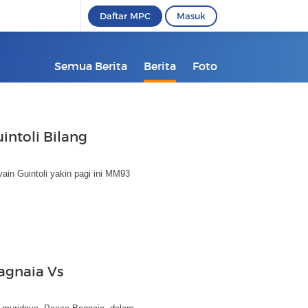
Daftar MPC
Masuk
Semua Berita
Berita
Foto
intoli Bilang
ain Guintoli yakin pagi ini MM93
agnaia Vs