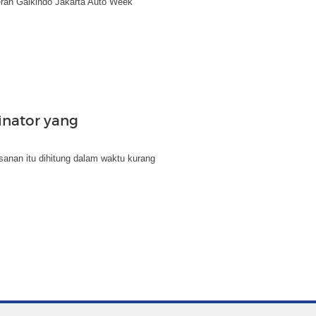
eran Gaikindo Jakarta Auto Week
inator yang
anan itu dihitung dalam waktu kurang