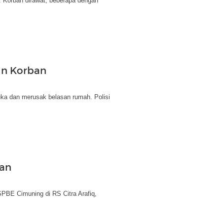
. Korban dirawat, beberapa dengan
in Korban
ka dan merusak belasan rumah. Polisi
ban
BE Cimuning di RS Citra Arafiq,