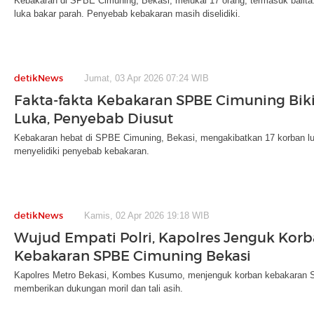
Kebakaran di SPBE Cimuning, Bekasi, melukai 17 orang, termasuk balita
luka bakar parah. Penyebab kebakaran masih diselidiki.
detikNews
Jumat, 03 Apr 2026 07:24 WIB
Fakta-fakta Kebakaran SPBE Cimuning Bik
Luka, Penyebab Diusut
Kebakaran hebat di SPBE Cimuning, Bekasi, mengakibatkan 17 korban lu
menyelidiki penyebab kebakaran.
detikNews
Kamis, 02 Apr 2026 19:18 WIB
Wujud Empati Polri, Kapolres Jenguk Kor
Kebakaran SPBE Cimuning Bekasi
Kapolres Metro Bekasi, Kombes Kusumo, menjenguk korban kebakaran SP
memberikan dukungan moril dan tali asih.