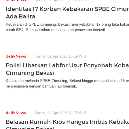
Identitas 17 Korban Kebakaran SPBE Cimun
Ada Balita
Kebakaran di SPBE Cimuning, Bekasi, menyebabkan 17 orang luka bakar
parah 63%. Semua korban mendapatkan perawatan intensif.
detikNews
Kamis, 02 Apr 2026 15:59 WIB
Polisi Libatkan Labfor Usut Penyebab Keb
Cimuning Bekasi
Kebakaran melanda SPBE Cimuning, Bekasi hingga mengakibatkan 15 orang
penyebabnya dengan bantuan lab forensik.
detikNews
Kamis, 02 Apr 2026 14:26 WIB
Belasan Rumah-Kios Hangus Imbas Kebaka