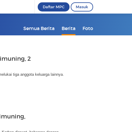
Daftar MPC
Masuk
Semua Berita
Berita
Foto
imuning, 2
ukai tiga anggota keluarga lainnya.
Cimuning,