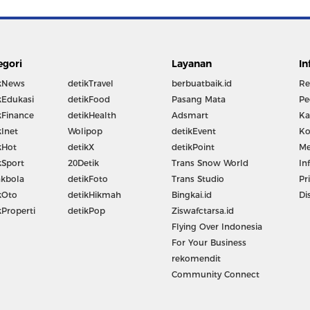
egori
Layanan
In
kNews
detikTravel
berbuatbaik.id
Re
kEdukasi
detikFood
Pasang Mata
Pe
kFinance
detikHealth
Adsmart
Ka
kInet
Wolipop
detikEvent
Ko
kHot
detikX
detikPoint
Me
kSport
20Detik
Trans Snow World
In
kbola
detikFoto
Trans Studio
Pr
kOto
detikHikmah
Bingkai.id
Di
kProperti
detikPop
Ziswafctarsa.id
Flying Over Indonesia
For Your Business
rekomendit
Community Connect