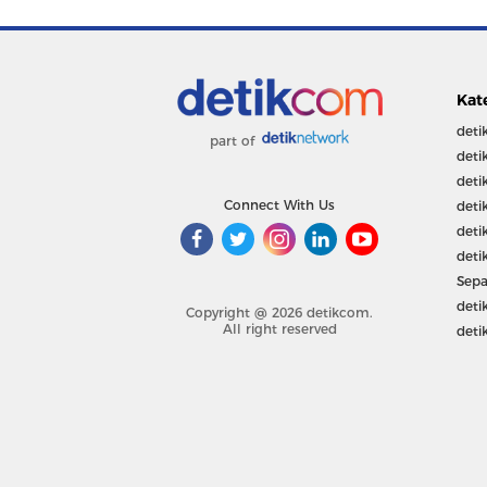
Kat
deti
part of
deti
deti
Connect With Us
deti
deti
deti
Sepa
deti
Copyright @ 2026 detikcom.
All right reserved
deti