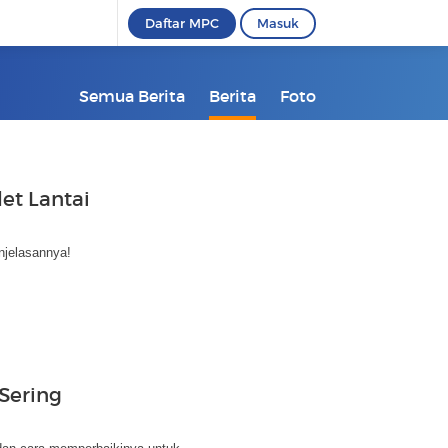
Daftar MPC
Masuk
Semua Berita
Berita
Foto
let Lantai
njelasannya!
Sering