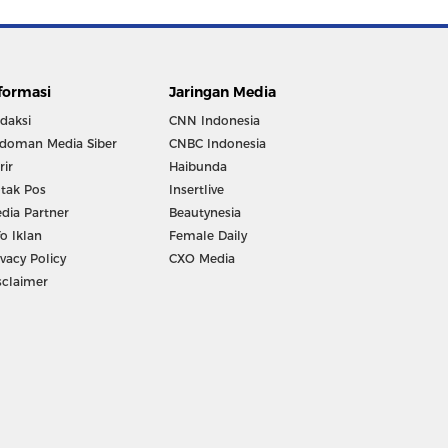
formasi
Jaringan Media
daksi
CNN Indonesia
doman Media Siber
CNBC Indonesia
rir
Haibunda
tak Pos
Insertlive
dia Partner
Beautynesia
fo Iklan
Female Daily
ivacy Policy
CXO Media
sclaimer