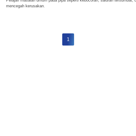
Pelajari masalah umum pada pipa seperti kebocoran, saluran tersumbat,
mencegah kerusakan.
1