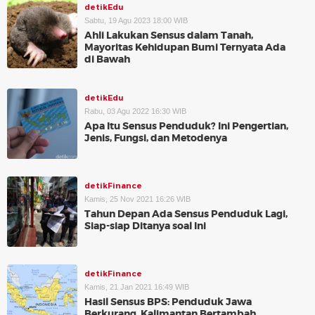
detikEdu
Sabtu, 19 Agu 2023 18:00 WIB
Ahli Lakukan Sensus dalam Tanah,
Mayoritas Kehidupan Bumi Ternyata Ada
di Bawah
detikEdu
Rabu, 03 Agu 2022 16:30 WIB
Apa Itu Sensus Penduduk? Ini Pengertian,
Jenis, Fungsi, dan Metodenya
detikFinance
Kamis, 25 Nov 2021 16:26 WIB
Tahun Depan Ada Sensus Penduduk Lagi,
Siap-siap Ditanya soal Ini
detikFinance
Kamis, 21 Jan 2021 16:49 WIB
Hasil Sensus BPS: Penduduk Jawa
Berkurang, Kalimantan Bertambah