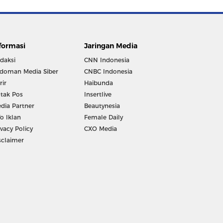
formasi
Jaringan Media
daksi
CNN Indonesia
doman Media Siber
CNBC Indonesia
rir
Haibunda
tak Pos
Insertlive
dia Partner
Beautynesia
fo Iklan
Female Daily
ivacy Policy
CXO Media
sclaimer