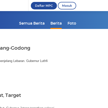
Daftar MPC
Masuk
Semua Berita
Berita
Foto
arang-Godong
njelang Lebaran. Gubernur Luthfi
, Target