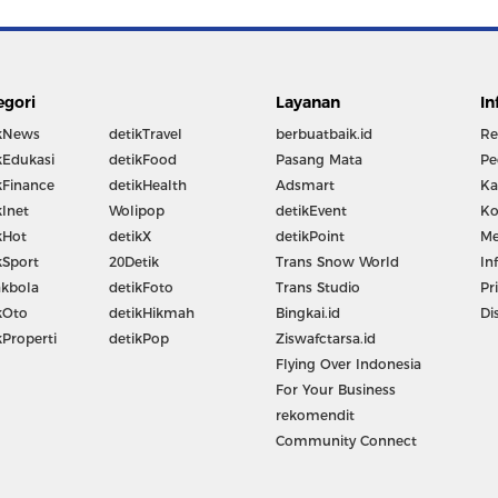
egori
Layanan
In
kNews
detikTravel
berbuatbaik.id
Re
kEdukasi
detikFood
Pasang Mata
Pe
kFinance
detikHealth
Adsmart
Ka
kInet
Wolipop
detikEvent
Ko
kHot
detikX
detikPoint
Me
kSport
20Detik
Trans Snow World
In
kbola
detikFoto
Trans Studio
Pr
kOto
detikHikmah
Bingkai.id
Di
kProperti
detikPop
Ziswafctarsa.id
Flying Over Indonesia
For Your Business
rekomendit
Community Connect