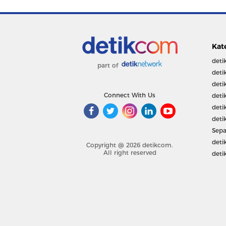
Kat
deti
part of
deti
deti
Connect With Us
deti
deti
deti
Sepa
deti
Copyright @ 2026 detikcom.
All right reserved
deti