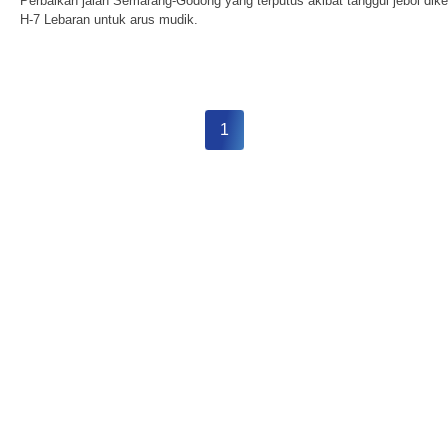
Perbaikan jalan Semarang-Godong yang terputus akibat tanggul jebol dike
H-7 Lebaran untuk arus mudik.
1