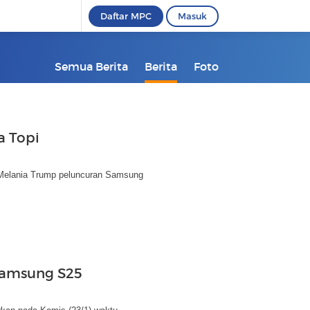
Daftar MPC
Masuk
Semua Berita
Berita
Foto
a Topi
i Melania Trump peluncuran Samsung
 Samsung S25