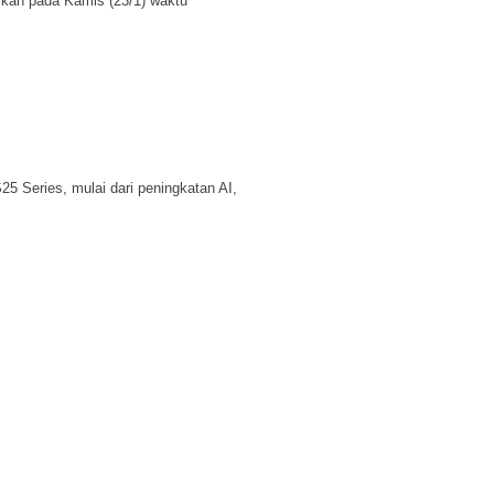
rkan pada Kamis (23/1) waktu
 Series, mulai dari peningkatan AI,