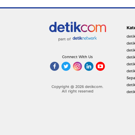
Kat
deti
part of
deti
deti
Connect With Us
deti
deti
deti
Sepa
deti
Copyright @ 2026 detikcom.
All right reserved
deti