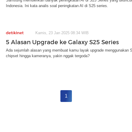
Samsung memberikan banyak peningkatan AI di S25 Series yang diluncu
Indonesia. Ini kata analis soal peningkatan AI di S25 series.
detikInet
Kamis, 23 Jan 2025 08:34 WIB
5 Alasan Upgrade ke Galaxy S25 Series
Ada sejumlah alasan yang membuat kamu layak upgrade menggunakan S25
chipset hingga kameranya, yakin nggak tergoda?
1