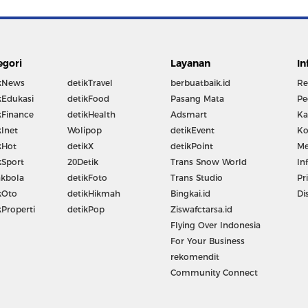
egori
Layanan
In
kNews
detikTravel
berbuatbaik.id
Re
kEdukasi
detikFood
Pasang Mata
Pe
kFinance
detikHealth
Adsmart
Ka
kInet
Wolipop
detikEvent
Ko
kHot
detikX
detikPoint
Me
kSport
20Detik
Trans Snow World
In
kbola
detikFoto
Trans Studio
Pr
kOto
detikHikmah
Bingkai.id
Di
kProperti
detikPop
Ziswafctarsa.id
Flying Over Indonesia
For Your Business
rekomendit
Community Connect