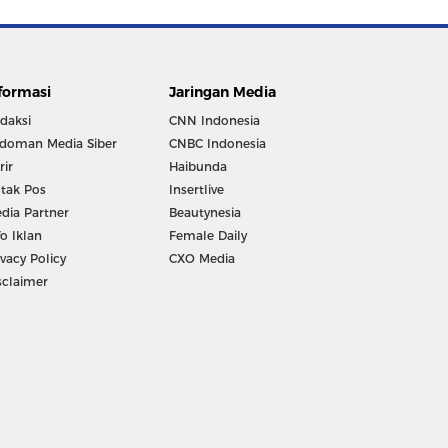
formasi
Jaringan Media
daksi
CNN Indonesia
doman Media Siber
CNBC Indonesia
rir
Haibunda
tak Pos
Insertlive
dia Partner
Beautynesia
fo Iklan
Female Daily
ivacy Policy
CXO Media
sclaimer