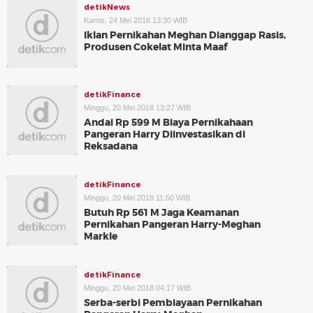
detikNews
Kamis, 24 Mei 2018 13:30 WIB
Iklan Pernikahan Meghan Dianggap Rasis,
Produsen Cokelat Minta Maaf
detikFinance
Minggu, 20 Mei 2018 13:27 WIB
Andai Rp 599 M Biaya Pernikahaan
Pangeran Harry Diinvestasikan di
Reksadana
detikFinance
Minggu, 20 Mei 2018 11:50 WIB
Butuh Rp 561 M Jaga Keamanan
Pernikahan Pangeran Harry-Meghan
Markle
detikFinance
Minggu, 20 Mei 2018 04:17 WIB
Serba-serbi Pembiayaan Pernikahan