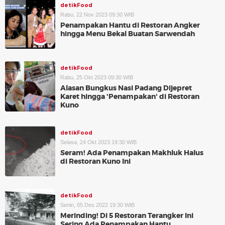
detikFood
Rabu, 22 Nov 2023 09:30 WIB
Penampakan Hantu di Restoran Angker
hingga Menu Bekal Buatan Sarwendah
detikFood
Rabu, 25 Okt 2023 09:30 WIB
Alasan Bungkus Nasi Padang Dijepret
Karet hingga 'Penampakan' di Restoran
Kuno
detikFood
Selasa, 24 Okt 2023 19:30 WIB
Seram! Ada Penampakan Makhluk Halus
di Restoran Kuno Ini
detikFood
Senin, 05 Des 2022 19:30 WIB
Merinding! Di 5 Restoran Terangker Ini
Sering Ada Penampakan Hantu