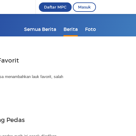
Daftar MPC
Masuk
Semua Berita
Berita
Foto
avorit
sa menambahkan lauk favorit, salah
ng Pedas