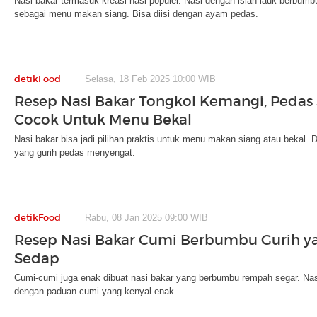
Nasi bakar termasuk kreasi nasi populer. Nasi dengan isian lauk berbumbu
sebagai menu makan siang. Bisa diisi dengan ayam pedas.
detikFood
Selasa, 18 Feb 2025 10:00 WIB
Resep Nasi Bakar Tongkol Kemangi, Pedas
Cocok Untuk Menu Bekal
Nasi bakar bisa jadi pilihan praktis untuk menu makan siang atau bekal. 
yang gurih pedas menyengat.
detikFood
Rabu, 08 Jan 2025 09:00 WIB
Resep Nasi Bakar Cumi Berbumbu Gurih 
Sedap
Cumi-cumi juga enak dibuat nasi bakar yang berbumbu rempah segar. Nas
dengan paduan cumi yang kenyal enak.