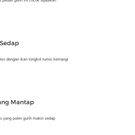
 pedas gurih ini cocok dijadikan
 Sedap
Diisi dengan ikan tongkol tumis kemangi
yang Mantap
i yang pulen gurih makin sedap