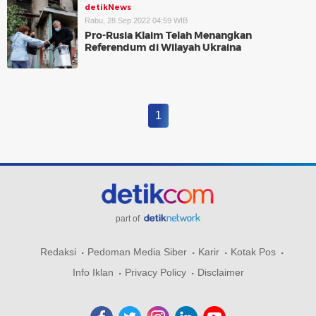
detikNews
Rabu, 28 Sep 2022 04:59 WIB
Pro-Rusia Klaim Telah Menangkan
Referendum di Wilayah Ukraina
1
part of
Redaksi
Pedoman Media Siber
Karir
Kotak Pos
Info Iklan
Privacy Policy
Disclaimer