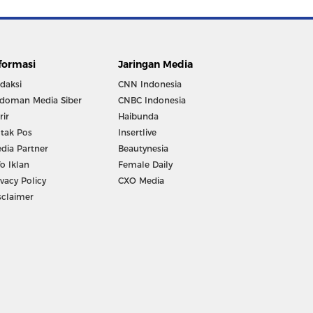
formasi
Jaringan Media
daksi
CNN Indonesia
doman Media Siber
CNBC Indonesia
rir
Haibunda
tak Pos
Insertlive
dia Partner
Beautynesia
fo Iklan
Female Daily
ivacy Policy
CXO Media
sclaimer