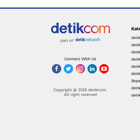
Kat
deti
part of
deti
deti
Connect With Us
deti
deti
deti
Sepa
deti
Copyright @ 2026 detikcom.
All right reserved
deti