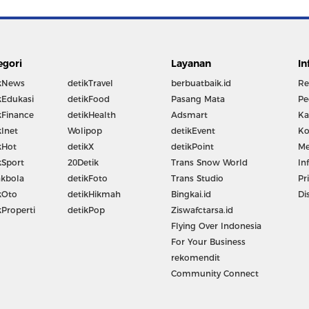
egori
Layanan
In
kNews
detikTravel
berbuatbaik.id
Re
kEdukasi
detikFood
Pasang Mata
Pe
kFinance
detikHealth
Adsmart
Ka
kInet
Wolipop
detikEvent
Ko
kHot
detikX
detikPoint
Me
kSport
20Detik
Trans Snow World
In
kbola
detikFoto
Trans Studio
Pr
kOto
detikHikmah
Bingkai.id
Di
kProperti
detikPop
Ziswafctarsa.id
Flying Over Indonesia
For Your Business
rekomendit
Community Connect