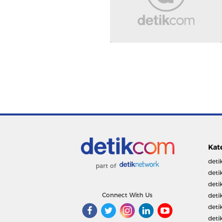
Kat
deti
part of
deti
deti
Connect With Us
deti
deti
deti