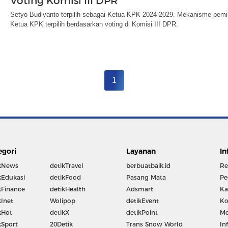
Voting Komisi III DPR
Setyo Budiyanto terpilih sebagai Ketua KPK 2024-2029. Mekanisme pemi
Ketua KPK terpilih berdasarkan voting di Komisi III DPR.
1
egori
Layanan
In
kNews
detikTravel
berbuatbaik.id
Re
kEdukasi
detikFood
Pasang Mata
Pe
kFinance
detikHealth
Adsmart
Ka
kInet
Wolipop
detikEvent
Ko
kHot
detikX
detikPoint
Me
kSport
20Detik
Trans Snow World
In