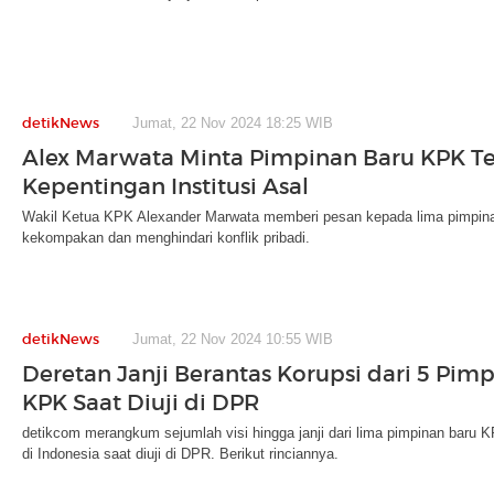
detikNews
Jumat, 22 Nov 2024 18:25 WIB
Alex Marwata Minta Pimpinan Baru KPK Te
Kepentingan Institusi Asal
Wakil Ketua KPK Alexander Marwata memberi pesan kepada lima pimpin
kekompakan dan menghindari konflik pribadi.
detikNews
Jumat, 22 Nov 2024 10:55 WIB
Deretan Janji Berantas Korupsi dari 5 Pim
KPK Saat Diuji di DPR
detikcom merangkum sejumlah visi hingga janji dari lima pimpinan baru K
di Indonesia saat diuji di DPR. Berikut rinciannya.