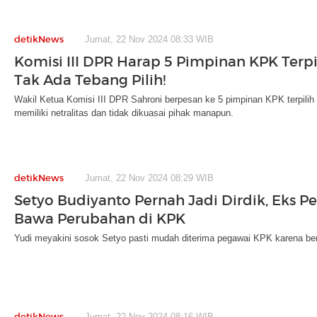
detikNews
Jumat, 22 Nov 2024 08:33 WIB
Komisi III DPR Harap 5 Pimpinan KPK Terpil
Tak Ada Tebang Pilih!
Wakil Ketua Komisi III DPR Sahroni berpesan ke 5 pimpinan KPK terpilih
memiliki netralitas dan tidak dikuasai pihak manapun.
detikNews
Jumat, 22 Nov 2024 08:29 WIB
Setyo Budiyanto Pernah Jadi Dirdik, Eks Pe
Bawa Perubahan di KPK
Yudi meyakini sosok Setyo pasti mudah diterima pegawai KPK karena beri
detikNews
Jumat, 22 Nov 2024 08:16 WIB