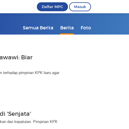
Daftar MPC
Masuk
Semua Berita
Berita
Foto
awawi: Biar
 terhadap pimpinan KPK baru agar
i 'Senjata'
yakan dan kepatutan. Pimpinan KPK