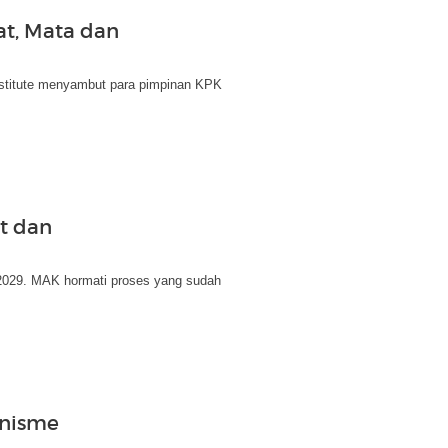
t, Mata dan
stitute menyambut para pimpinan KPK
t dan
-2029. MAK hormati proses yang sudah
anisme