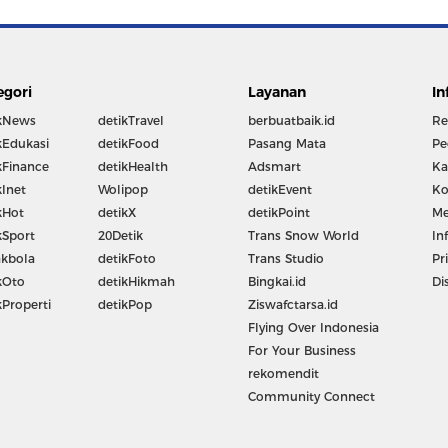
egori
Layanan
In
kNews
detikTravel
berbuatbaik.id
Re
kEdukasi
detikFood
Pasang Mata
Pe
kFinance
detikHealth
Adsmart
Ka
kInet
Wolipop
detikEvent
Ko
kHot
detikX
detikPoint
Me
kSport
20Detik
Trans Snow World
In
kbola
detikFoto
Trans Studio
Pr
kOto
detikHikmah
Bingkai.id
Di
kProperti
detikPop
Ziswafctarsa.id
Flying Over Indonesia
For Your Business
rekomendit
Community Connect