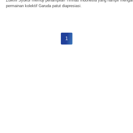
Zulkifli Syukur memuji penampilan Timnas Indonesia yang hampir menga
permainan kolektif Garuda patut diapresiasi.
1