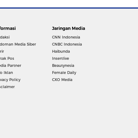
formasi
Jaringan Media
daksi
CNN Indonesia
doman Media Siber
CNBC Indonesia
rir
Haibunda
tak Pos
Insertlive
dia Partner
Beautynesia
fo Iklan
Female Daily
ivacy Policy
CXO Media
sclaimer