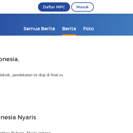
Daftar MPC
Masuk
Semua Berita
Berita
Foto
onesia,
nik, pendekatan ini diuji di final vs
nesia Nyaris