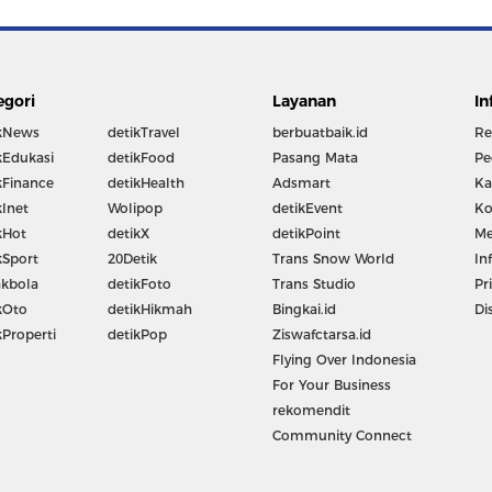
egori
Layanan
In
kNews
detikTravel
berbuatbaik.id
Re
kEdukasi
detikFood
Pasang Mata
Pe
kFinance
detikHealth
Adsmart
Ka
kInet
Wolipop
detikEvent
Ko
kHot
detikX
detikPoint
Me
kSport
20Detik
Trans Snow World
In
kbola
detikFoto
Trans Studio
Pr
kOto
detikHikmah
Bingkai.id
Di
kProperti
detikPop
Ziswafctarsa.id
Flying Over Indonesia
For Your Business
rekomendit
Community Connect