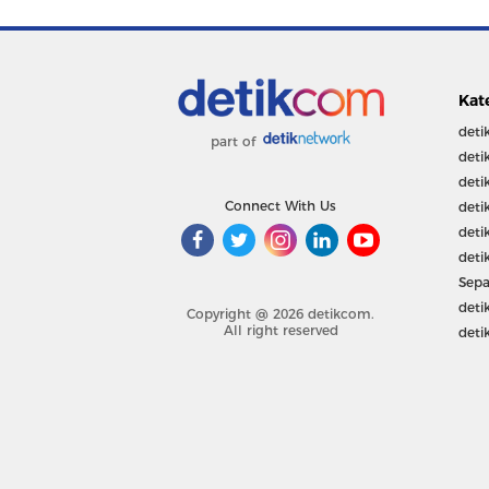
Kat
deti
part of
deti
deti
Connect With Us
deti
deti
deti
Sepa
deti
Copyright @ 2026 detikcom.
All right reserved
deti