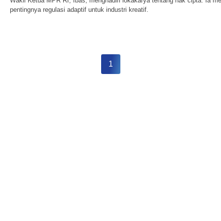
Wakil Ketua MPR RI, Ibas, menghadiri lokakarya tentang hak cipta. Ia m
pentingnya regulasi adaptif untuk industri kreatif.
1