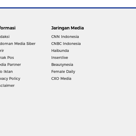
formasi
Jaringan Media
daksi
CNN Indonesia
doman Media Siber
CNBC Indonesia
rir
Haibunda
tak Pos
Insertlive
dia Partner
Beautynesia
fo Iklan
Female Daily
ivacy Policy
CXO Media
sclaimer