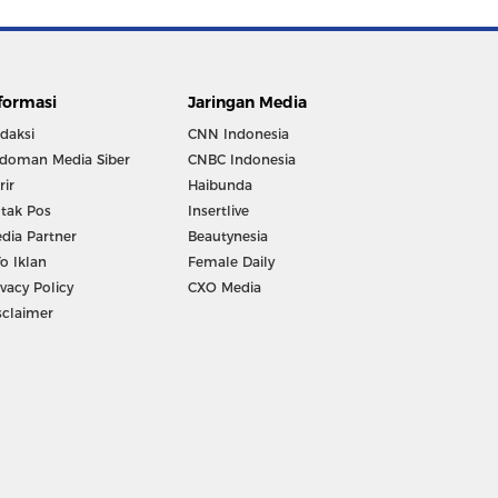
formasi
Jaringan Media
daksi
CNN Indonesia
doman Media Siber
CNBC Indonesia
rir
Haibunda
tak Pos
Insertlive
dia Partner
Beautynesia
fo Iklan
Female Daily
ivacy Policy
CXO Media
sclaimer