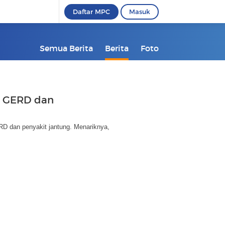
Daftar MPC
Masuk
Semua Berita
Berita
Foto
h GERD dan
RD dan penyakit jantung. Menariknya,