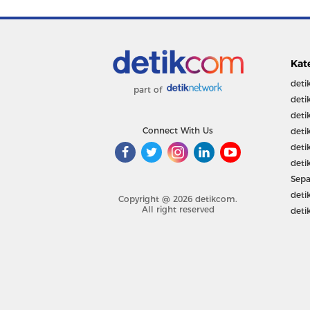
Kat
deti
part of
deti
deti
Connect With Us
deti
deti
deti
Sepa
deti
Copyright @ 2026 detikcom.
All right reserved
deti