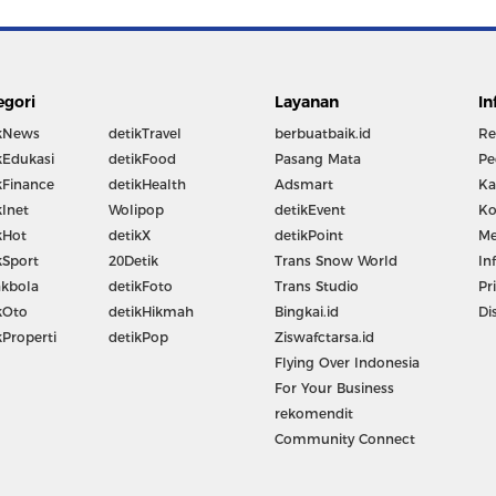
egori
Layanan
In
kNews
detikTravel
berbuatbaik.id
Re
kEdukasi
detikFood
Pasang Mata
Pe
kFinance
detikHealth
Adsmart
Ka
kInet
Wolipop
detikEvent
Ko
kHot
detikX
detikPoint
Me
kSport
20Detik
Trans Snow World
In
kbola
detikFoto
Trans Studio
Pr
kOto
detikHikmah
Bingkai.id
Di
kProperti
detikPop
Ziswafctarsa.id
Flying Over Indonesia
For Your Business
rekomendit
Community Connect