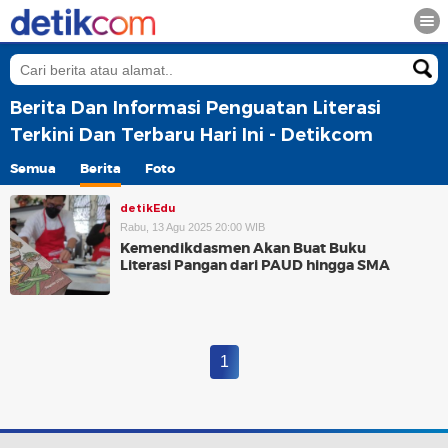
Berita Dan Informasi Penguatan Literasi
Terkini Dan Terbaru Hari Ini - Detikcom
Semua
Berita
Foto
detikEdu
Rabu, 13 Agu 2025 20:00 WIB
Kemendikdasmen Akan Buat Buku
Literasi Pangan dari PAUD hingga SMA
1