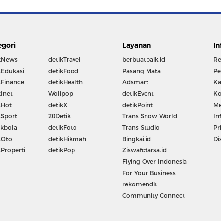
egori
Layanan
In
kNews
detikTravel
berbuatbaik.id
Re
kEdukasi
detikFood
Pasang Mata
Pe
kFinance
detikHealth
Adsmart
Ka
kInet
Wolipop
detikEvent
Ko
kHot
detikX
detikPoint
Me
kSport
20Detik
Trans Snow World
In
kbola
detikFoto
Trans Studio
Pr
kOto
detikHikmah
Bingkai.id
Di
kProperti
detikPop
Ziswafctarsa.id
Flying Over Indonesia
For Your Business
rekomendit
Community Connect