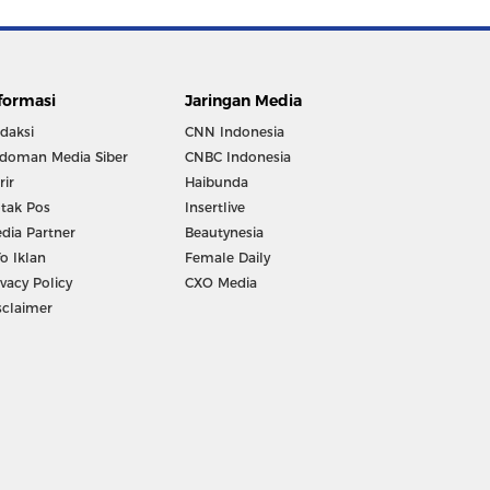
formasi
Jaringan Media
daksi
CNN Indonesia
doman Media Siber
CNBC Indonesia
rir
Haibunda
tak Pos
Insertlive
dia Partner
Beautynesia
fo Iklan
Female Daily
ivacy Policy
CXO Media
sclaimer