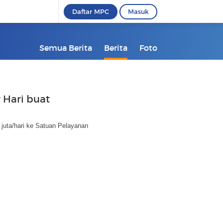
Daftar MPC
Masuk
Semua Berita
Berita
Foto
r Hari buat
juta/hari ke Satuan Pelayanan