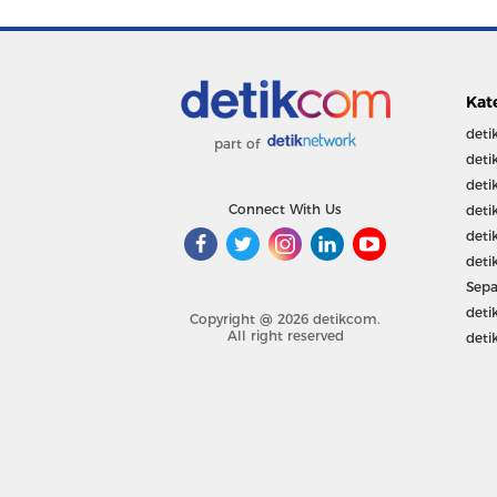
Kat
deti
part of
deti
deti
Connect With Us
deti
deti
deti
Sepa
deti
Copyright @ 2026 detikcom.
All right reserved
deti