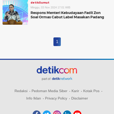
detikSumut
Minggu, 03 Nov 2024 17:01 WIB
Respons Menteri Kebudayaan Fadli Zon
Soal Ormas Cabut Label Masakan Padang
1
part of
Redaksi
Pedoman Media Siber
Karir
Kotak Pos
Info Iklan
Privacy Policy
Disclaimer