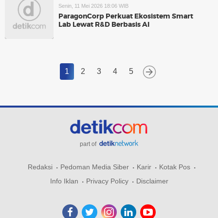
Senin, 11 Mei 2026 18:06 WIB
ParagonCorp Perkuat Ekosistem Smart
Lab Lewat R&D Berbasis AI
1
2
3
4
5
part of
Redaksi
Pedoman Media Siber
Karir
Kotak Pos
Info Iklan
Privacy Policy
Disclaimer