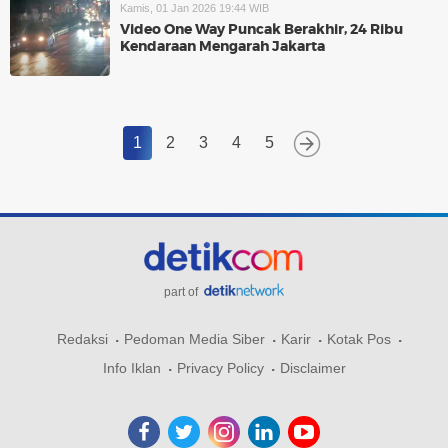
Kamis, 01 Jan 2026 19:44 WIB
Video One Way Puncak Berakhir, 24 Ribu
Kendaraan Mengarah Jakarta
1
2
3
4
5
part of
Redaksi
Pedoman Media Siber
Karir
Kotak Pos
Info Iklan
Privacy Policy
Disclaimer